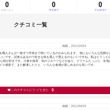
0
0
0
お気に入り
マスター
フォロワー
クチコミ一覧
掲載：2011/10/24
を職人さんが一枚ずつ手焼きで焼いているのがみられます。 他にもいろんな煎餅が
いいです。試食もあるので好きな味を選んで買えるのもいいですね。私はピリッと
どら焼が好きです。小倉や抹茶、旬のフルーツなどがあり、クリームたっぷり、生地
イス感覚で、また解凍したりと、いろんな食感が楽しめるのも良いです。
0
このクチコミに“ぐっ”ときた
掲載：2011/04/25