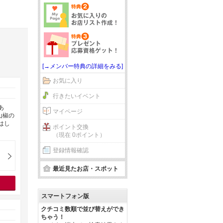
[→メンバー特典の詳細をみる]
お気に入り
行きたいイベント
あ
マイページ
山椒の
はし
ポイント交換
（現在 0ポイント）
登録情報確認
最近見たお店・スポット
スマートフォン版
クチコミ数順で並び替えができ
ちゃう！