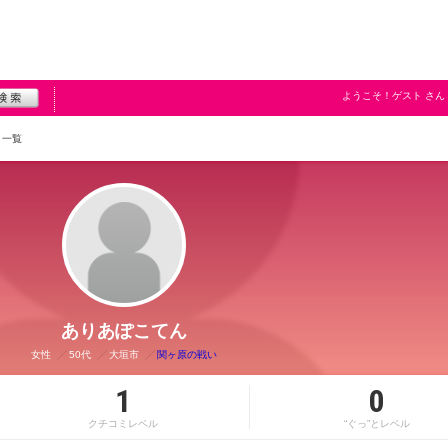
ようこそ！
ゲスト
さん
ミ一覧
ありあぽこてん
女性
50代
大垣市
関ヶ原の戦い
1
0
クチコミレベル
“ぐっ”とレベル