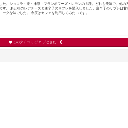
した。ショコラ・栗・抹茶・フランボワーズ・レモンの５種。どれも美味で、他の
です。 あと桜のレアチーズと唐辛子のサブレを購入しました。唐辛子のサブレは甘
ニークな味でした。 今度はカフェを利用してみたいです。
0
このクチコミに“ぐっ”ときた