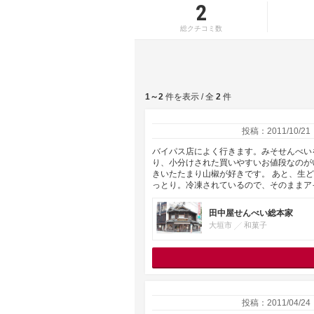
2
総クチコミ数
1～2
件を表示 / 全
2
件
投稿：2011/10/21
バイパス店によく行きます。みそせんべい
り、小分けされた買いやすいお値段なのが
きいたたまり山椒が好きです。 あと、生
っとり。冷凍されているので、そのままア
田中屋せんべい総本家
大垣市
和菓子
投稿：2011/04/24