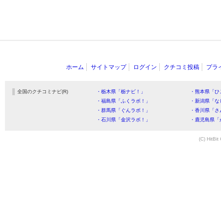
ホーム
サイトマップ
ログイン
クチコミ投稿
プラ
全国のクチコミナビ(R)
・栃木県「栃ナビ！」
・熊本県「ひ
・福島県「ふくラボ！」
・新潟県「な
・群馬県「ぐんラボ！」
・香川県「さ
・石川県「金沢ラボ！」
・鹿児島県「
(C) HitBit