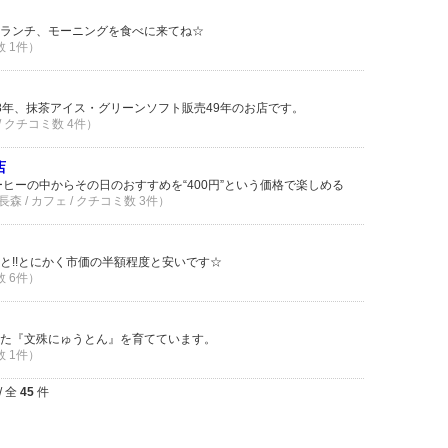
ランチ、モーニングを食べに来てね☆
数 1件）
8年、抹茶アイス・グリーンソフト販売49年のお店です。
 / クチコミ数 4件）
店
ヒーの中からその日のおすすめを“400円”という価格で楽しめる
 / カフェ / クチコミ数 3件）
と!!とにかく市価の半額程度と安いです☆
数 6件）
た『文殊にゅうとん』を育てています。
数 1件）
/ 全
45
件