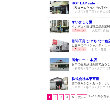
HOT LAP cafe
ボリュームたっぷりの手作り
（大垣市 / 専門店 / クチコミ
すいぎょく園
すいぎょく園は茶店舗創業9
（大垣市 / 食品
珈琲工房 ひぐち 北一色
世界中のスペシャルティ コー
（日野・芥見・長森
養老ミート 本店
お肉の生命線は新鮮であるこ
（養老町 / 専門店 / クチコミ
株式会社本巣畜産
脂の臭みがなくあっさりとし
（本巣市 / 専門店 / クチコミ
1～10
件を表示 
1
2
3
4
5
次へ»