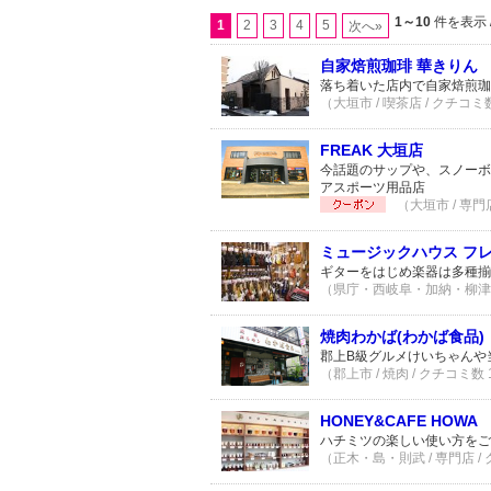
1～10
件を表示 
1
2
3
4
5
次へ»
自家焙煎珈琲 華きりん
落ち着いた店内で自家焙煎珈
（大垣市 / 喫茶店 / クチコミ
FREAK 大垣店
今話題のサップや、スノーボ
アスポーツ用品店
（大垣市 / 専門
ミュージックハウス フ
ギターをはじめ楽器は多種揃
（県庁・西岐阜・加納・柳津 /
焼肉わかば(わかば食品)
郡上B級グルメけいちゃんや
（郡上市 / 焼肉 / クチコミ数
HONEY&CAFE HOWA
ハチミツの楽しい使い方をご
（正木・島・則武 / 専門店 /