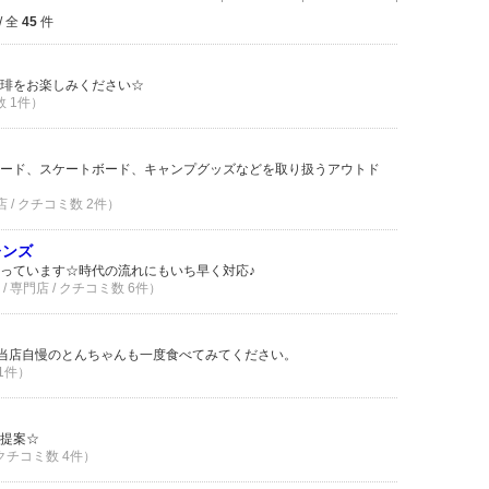
/ 全
45
件
琲をお楽しみください☆
数 1件）
ード、スケートボード、キャンプグッズなどを取り扱うアウトド
店 / クチコミ数 2件）
レンズ
っています☆時代の流れにもいち早く対応♪
 専門店 / クチコミ数 6件）
当店自慢のとんちゃんも一度食べてみてください。
 1件）
提案☆
 クチコミ数 4件）