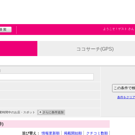
ようこそ！
ゲスト
さん
ココサーチ(GPS)
索
条件をクリ
業時間中のお店・スポット
さらに条件追加
件)
並び替え：
情報更新順
掲載開始順
クチコミ数順