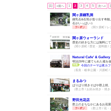
[1]
1
2
3
4
5
«前へ
次へ»
関ヶ原鍾乳洞
鍾乳石&石筒が造り出す奇観
石がいっぱい☆
（関ケ原町 / レ
関ヶ原ウォーランド
歴史の好きな方には無料にて
（関ケ原町 / 歴史・資料館 /
Natural Cafe' & Galler
明治28年に建てられた蔵を
今回のテーマは夜カフェ♪
（長良・岐阜公園・川原町 / カ
まるみつ
ぱりぱり焼きそばや郡上焼、
（郡上市 / お好み焼き・焼き
野田光花店
郡上のまちなかにあるお花屋
（郡上市 / 花・