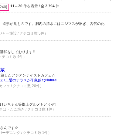
11～20
件を表示 / 全
2,394
件
[240]
。造形が見ものです。洞内の清水にはニジマスが泳ぎ、古代の化
ジャー施設 / クチコミ数 5件）
講和をしております!!
 クチコミ数 4件）
y 蔵
改築したアジアンテイストカフェ☆
二階のテラスが印象的なNatural...
フェ / クチコミ数 20件）
けいちゃん等郡上グルメもどうぞ!
そば・たこ焼き / クチコミ数 1件）
さんです☆
ガーデニング / クチコミ数 1件）