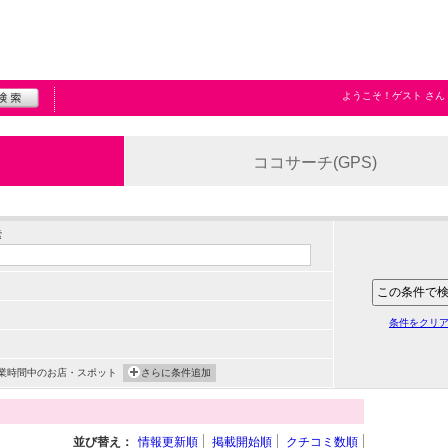
ようこそ！
ゲスト
さん
ココサーチ(GPS)
索
条件をクリ
業時間中のお店・スポット
さらに条件追加
並び替え：
情報更新順
掲載開始順
クチコミ数順