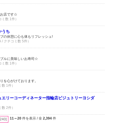
お店です☆
コミ数 1件）
かうち
ブの休憩に心も体もリフレッシュ!
 / クチコミ数 5件）
ブルに美味しいお寿司☆
コミ数 1件）
りを心がけております。
ミ数 1件）
級ジュエリーコーディネーター指輪店ビジュトリーヨシダ
ミ数 2件）
11～20
件を表示 / 全
2,394
件
[240]