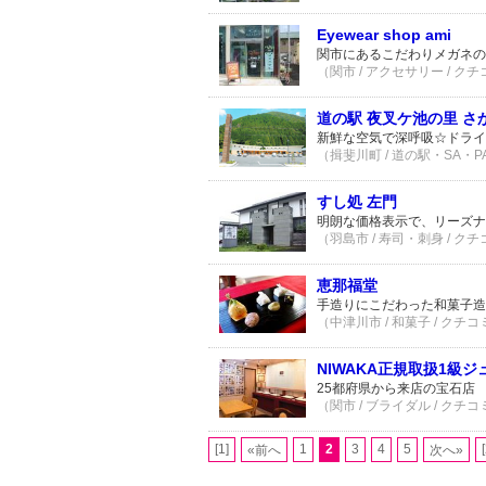
Eyewear shop ami
関市にあるこだわりメガネの
（関市 / アクセサリー / クチ
道の駅 夜叉ケ池の里 さ
新鮮な空気で深呼吸☆ドライ
（揖斐川町 / 道の駅・SA・PA
すし処 左門
明朗な価格表示で、リーズナ
（羽島市 / 寿司・刺身 / クチ
恵那福堂
手造りにこだわった和菓子造
（中津川市 / 和菓子 / クチコ
NIWAKA正規取扱1
25都府県から来店の宝石店
（関市 / ブライダル / クチコ
[1]
1
2
3
4
5
«前へ
次へ»