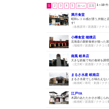
1～10
件
1
2
3
4
5
[13]
次へ»
満月食堂
昭和レトロ感が漂う,外観と
す!
（各務原市 / 居酒屋 / クチコ
小樽食堂 穂積店
北海道の新鮮食材が揃った居
（瑞穂市 / 居酒屋 / クチコミ
南風 岐阜店
大きな鉄板で旬の食材を調理
（北方町 / 居酒屋 / クチコミ
まるさ水産 岐南店
まるさ水産でしか味わえない
（岐南町 / 寿司・刺身 / クチ
江戸YA
木調のあたたかさが感じられ
（岐南町 / 居酒屋 / クチコミ