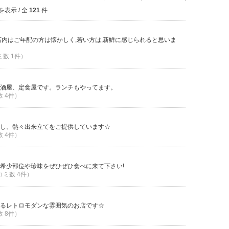
を表示 / 全
121
件
店内はご年配の方は懐かしく,若い方は,新鮮に感じられると思いま
ミ数 1件）
酒屋、定食屋です。ランチもやってます。
数 4件）
し、熱々出来立てをご提供しています☆
数 4件）
希少部位や珍味をぜひぜひ食べに来て下さい!
コミ数 4件）
るレトロモダンな雰囲気のお店です☆
数 8件）