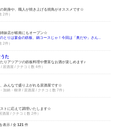
の刺身や、職人が焼き上げる焼鳥がオススメです☆
数 2件）
姉妹店が岐南にもオープン☆
のとりは宴会の鉄板、鍋コースじゃ！今回は「奥だや」さん...
数 2件）
なうた
たりアツアツの鉄板料理や豊富なお酒が楽しめます♪
 居酒屋 / クチコミ数 4件）
、みんなで盛り上がれる居酒屋です☆
加納・柳津 / 居酒屋 / クチコミ数 7件）
ストに応えて調理いたします☆
居酒屋 / クチコミ数 2件）
を表示 / 全
121
件