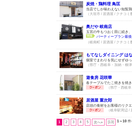
炭焼・鶏料理 鳥匡
当店でしか味わえない知覧鶏
（大垣市 / 居酒屋 / クチコミ
奥だや 岐南店
玉宮の牛もつおく田に続き、
パーティープラン最後
（岐南町 / 居酒屋 / クチコミ
もてなしダイニング は
個室でまわりを気にせずゆっ
（県庁・西岐阜・加納・柳津 /
遊食房 花咲華
各テーブルでたこ焼きを焼き
（県庁・西岐阜・
居酒屋 重次郎
店頭の食材をお客様のリクエ
（岐阜駅周辺 / 
1～10
件
1
2
3
4
5
[13]
次へ»