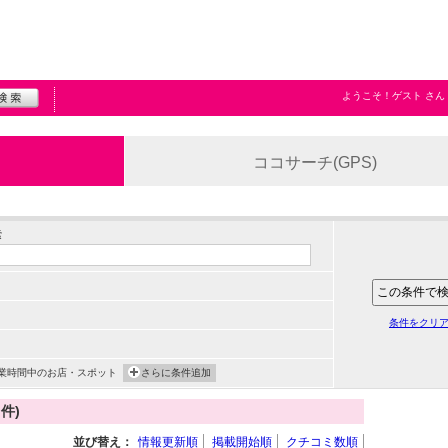
ようこそ！
ゲスト
さん
ココサーチ(GPS)
索
条件をクリ
業時間中のお店・スポット
さらに条件追加
件)
並び替え：
情報更新順
掲載開始順
クチコミ数順