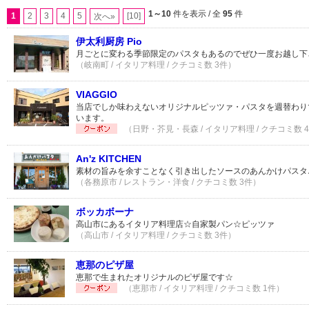
1～10
件を表示 / 全
95
件
1
2
3
4
5
[10]
次へ»
伊太利厨房 Pio
月ごとに変わる季節限定のパスタもあるのでぜひ一度お越し下
（岐南町 / イタリア料理 / クチコミ数 3件）
VIAGGIO
当店でしか味わえないオリジナルピッツァ・パスタを週替わり
います。
（日野・芥見・長森 / イタリア料理 / クチコミ数 
An'z KITCHEN
素材の旨みを余すことなく引き出したソースのあんかけパスタ
（各務原市 / レストラン・洋食 / クチコミ数 3件）
ボッカボーナ
高山市にあるイタリア料理店☆自家製パン☆ピッツァ
（高山市 / イタリア料理 / クチコミ数 3件）
恵那のピザ屋
恵那で生まれたオリジナルのピザ屋です☆
（恵那市 / イタリア料理 / クチコミ数 1件）