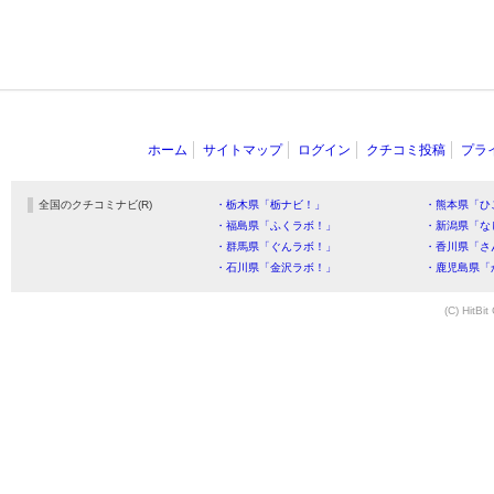
ホーム
サイトマップ
ログイン
クチコミ投稿
プラ
全国のクチコミナビ(R)
・栃木県「栃ナビ！」
・熊本県「ひ
・福島県「ふくラボ！」
・新潟県「な
・群馬県「ぐんラボ！」
・香川県「さ
・石川県「金沢ラボ！」
・鹿児島県「
(C) HitBit