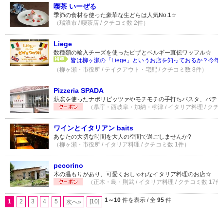
喫茶 いーぜる
季節の食材を使った豪華な生どらは人気No.1☆
（瑞浪市 / 喫茶店 / クチコミ数 2件）
Liege
数種類の輸入チーズを使ったピザとベルギー直伝ワッフル☆
皆は柳ヶ瀬の「Liege」というお店を知っておるか？今年
（柳ヶ瀬・市役所 / テイクアウト・宅配 / クチコミ数 8件）
Pizzeria SPADA
薪窯を使ったナポリピッツァやモチモチの手打ちパスタ、パテ
（県庁・西岐阜・加納・柳津 / イタリア料理 / クチ
ワインとイタリアン baits
あなたの大切な時間を大人の空間で過ごしませんか?
（柳ヶ瀬・市役所 / イタリア料理 / クチコミ数 1件）
pecorino
木の温もりがあり、可愛くおしゃれなイタリア料理のお店☆
（正木・島・則武 / イタリア料理 / クチコミ数 17
1～10
件を表示 / 全
95
件
1
2
3
4
5
[10]
次へ»