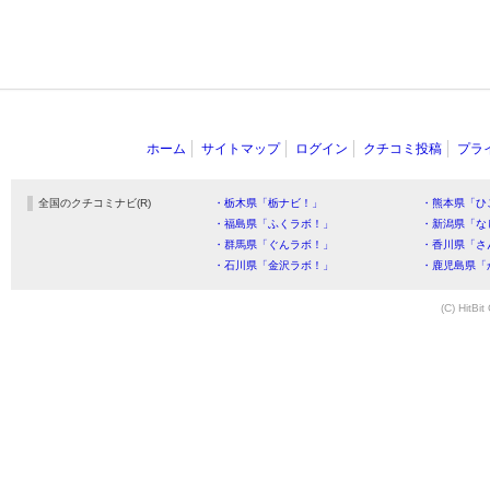
ホーム
サイトマップ
ログイン
クチコミ投稿
プラ
全国のクチコミナビ(R)
・栃木県「栃ナビ！」
・熊本県「ひ
・福島県「ふくラボ！」
・新潟県「な
・群馬県「ぐんラボ！」
・香川県「さ
・石川県「金沢ラボ！」
・鹿児島県「
(C) HitBit