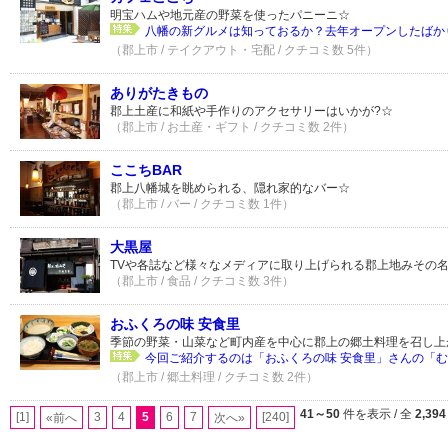
明宝ハムや地元産の野菜を使ったパニーニ☆
八幡の新グルメは知っておるか？去年オープンしたばかり
（郡上市 / テイクアウト・宅配 / クチコミ数 5件）
ありがたきもの
郡上土産に和紙や手作りのアクセサリーはいかが?☆
（郡上市 / お土産・ギフト / クチコミ数 2件）
ここちBAR
郡上八幡城を眺められる、隠れ家的なバー☆
（郡上市 / バー / クチコミ数 1件）
大黒屋
TVや各誌など様々なメディアに取り上げられる郡上地みその
（郡上市 / 食品 / クチコミ数 3件）
おふくろの味 安食里
季節の野菜・山菜など町内産を中心に郡上の郷土料理を召し上
今回ご紹介するのは「おふくろの味 安食里」さんの「むぎ
（郡上市 / 郷土料理 / クチコミ数 2件）
41～50
件を表示 / 全
2,394
[1]
3
4
5
6
7
[240]
«前へ
次へ»