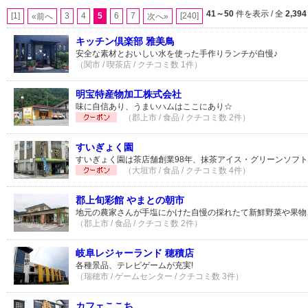
41～50
件を表示 / 全
2,394
[1]
3
4
5
6
7
[240]
«前へ
次へ»
キッチン倶楽部 雅美鳥
安全な素材とおいしい水を使った手作りランチが自慢♪
（関市 / 喫茶店 / クチコミ数 1件）
明宝特産物加工株式会社
味に自信あり、うまいハムはここにあり☆
（郡上市 / 食品 / クチコミ数 2件）
すいぎょく園
すいぎょく園は茶店舗創業98年、抹茶アイス・グリーンソフト
（大垣市 / 食品 / クチコミ数 4件）
郡上旬彩館 やまとの朝市
地元の農家さんが手塩にかけた自慢の採れたて新鮮野菜や果物
（郡上市 / 食品 / クチコミ数 2件）
岐阜レジャーランド 穂積店
各種景品、テレビゲームが充実!
（瑞穂市 / ゲームセンター / クチコミ数 3件）
カフェここち