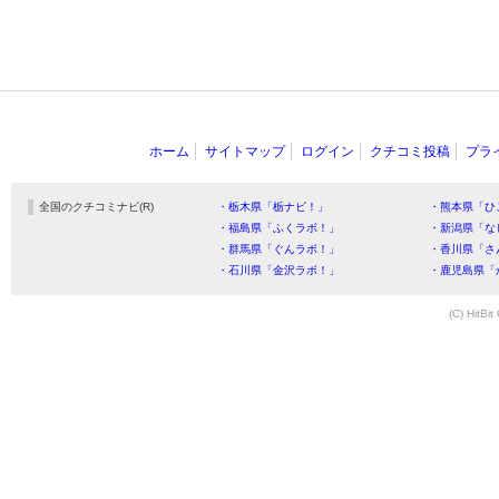
ホーム
サイトマップ
ログイン
クチコミ投稿
プラ
全国のクチコミナビ(R)
・栃木県「栃ナビ！」
・熊本県「ひ
・福島県「ふくラボ！」
・新潟県「な
・群馬県「ぐんラボ！」
・香川県「さ
・石川県「金沢ラボ！」
・鹿児島県「
(C) HitBit