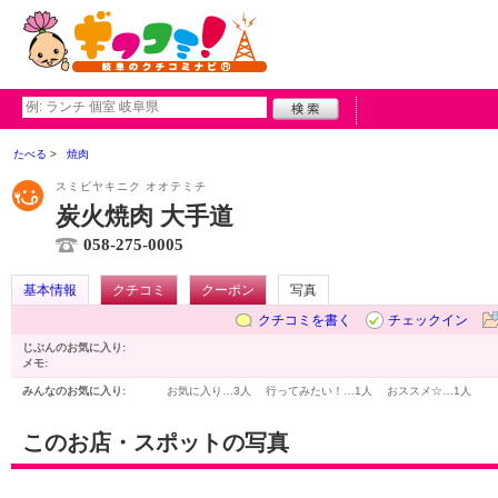
たべる
焼肉
スミビヤキニク オオテミチ
炭火焼肉 大手道
058-275-0005
基本情報
クチコミ
クーポン
写真
クチコミを書く
チェックイン
じぶんのお気に入り:
メモ:
みんなのお気に入り:
お気に入り…
3人
行ってみたい！…
1人
おススメ☆…
1人
このお店・スポットの写真