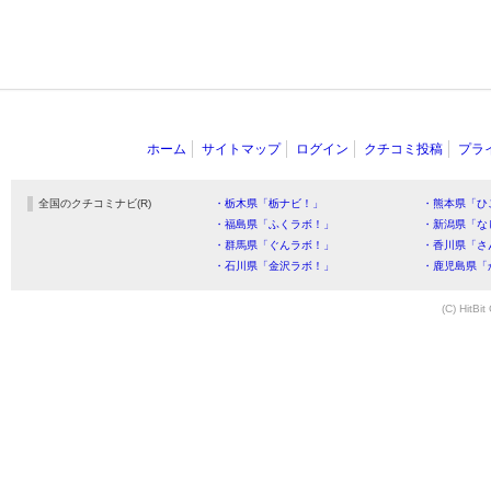
ホーム
サイトマップ
ログイン
クチコミ投稿
プラ
全国のクチコミナビ(R)
・栃木県「栃ナビ！」
・熊本県「ひ
・福島県「ふくラボ！」
・新潟県「な
・群馬県「ぐんラボ！」
・香川県「さ
・石川県「金沢ラボ！」
・鹿児島県「
(C) HitBit