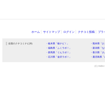
ホーム
サイトマップ
ログイン
クチコミ投稿
プラ
全国のクチコミナビ(R)
・栃木県「栃ナビ！」
・熊本県「ひ
・福島県「ふくラボ！」
・新潟県「な
・群馬県「ぐんラボ！」
・香川県「さ
・石川県「金沢ラボ！」
・鹿児島県「
(C) HitBit