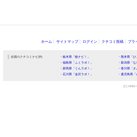
ホーム
サイトマップ
ログイン
クチコミ投稿
プラ
全国のクチコミナビ(R)
・栃木県「栃ナビ！」
・熊本県「ひ
・福島県「ふくラボ！」
・新潟県「な
・群馬県「ぐんラボ！」
・香川県「さ
・石川県「金沢ラボ！」
・鹿児島県「
(C) HitBit