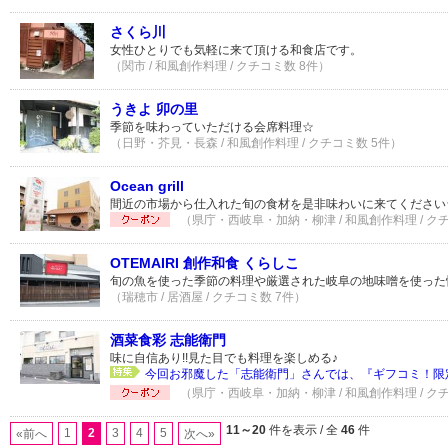
さくら川
女性ひとりでも気軽に来て頂ける和食店です。
（関市 / 和風創作料理 / クチコミ数 8件）
うきよ 卯の里
季節を味わっていただける会席料理☆
（日野・芥見・長森 / 和風創作料理 / クチコミ数 5件）
Ocean grill
間近の市場から仕入れた旬の食材を是非味わいに来てください
（県庁・西岐阜・加納・柳津 / 和風創作料理 / ク
OTEMAIRI 創作和食 くらしこ
旬の魚を使った季節の料理や厳選された岐阜の地味噌を使った
（瑞穂市 / 居酒屋 / クチコミ数 7件）
酒菜食彩 志能衛門
味に自信あり!!見た目でも料理を楽しめる♪
今回お邪魔した「志能衛門」さんでは、『ギフコミ！限定
（県庁・西岐阜・加納・柳津 / 和風創作料理 / ク
11～20
件を表示 / 全
46
件
1
2
3
4
5
«前へ
次へ»