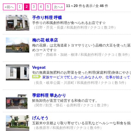
11～20
件を表示 / 全
46
件
1
2
3
4
5
«前へ
次へ»
手作り料理 呼蝶
手作りの和風創作料理が食べられるお店です☆
（日野・芥見・長森 / 和風創作料理 / クチコミ数 2件）
梅の花 岐阜店
梅の花膳」は北海道産トヨマサリという品種の大豆を使った湯
めコースです☆
（県庁・西岐阜・加納・柳津 / 和風創作料理 / クチコミ数 8件
Vegeat
旬の無農薬無肥料のお野菜を使った料理(家庭料理)身体にやさ
家族サービスで忙しかったみなさんや、仕事が始まってぐ
（長良・岐阜公園・川原町 / 和風創作料理 / クチコミ数 5件）
季節料理 華あかり
鮮魚卸売が直営で経営する和食の店です。
（関市 / 割烹・懐石・会席料理 / クチコミ数 2件）
げんそう
五穀米や京都より取り寄せている豆乳などヘルシーな和食を揃え
（各務原市 / 和風創作料理 / クチコミ数 6件）