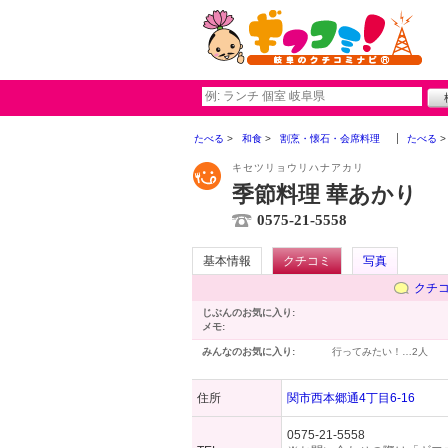
たべる
和食
割烹・懐石・会席料理
たべる
キセツリョウリハナアカリ
季節料理 華あかり
0575-21-5558
基本情報
クチコミ
写真
クチ
じぶんのお気に入り:
メモ:
みんなのお気に入り:
行ってみたい！…
2人
住所
関市西本郷通4丁目6-16
0575-21-5558