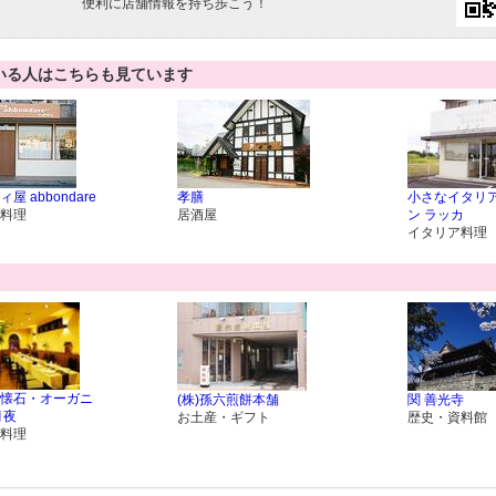
便利に店舗情報を持ち歩こう！
いる人はこちらも見ています
屋 abbondare
孝膳
小さなイタリ
料理
居酒屋
ン ラッカ
イタリア料理
懐石・オーガニ
(株)孫六煎餅本舗
関 善光寺
月夜
お土産・ギフト
歴史・資料館
料理