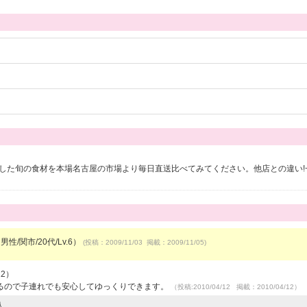
選した旬の食材を本場名古屋の市場より毎日直送比べてみてください。他店との違い!
男性/関市/20代/Lv.6）
(投稿：2009/11/03 掲載：2009/11/05)
12）
るので子連れでも安心してゆっくりできます。
（投稿:2010/04/12 掲載：2010/04/12）
人