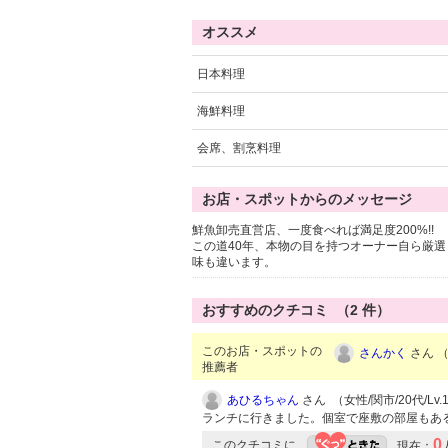
オススメ
日本料理
海鮮料理
会席、割烹料理
お店・スポットからのメッセージ
鮮魚卸売直営店、一度食べれば満足度200%!!
この道40年、本物の目を持つオーナー自ら厳
味も違います。
おすすめのクチコミ （
2
件）
このお店・スポットの
さんかく
さん （
推薦者
あひるちゃん
さん （女性/関市/20代/Lv.
ランチに行きました。個室で座敷の部屋もあ
0
このクチコミに
現在：