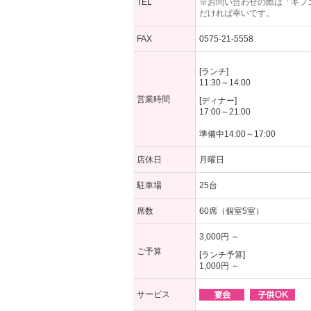
TEL
※お問い合わせの際は「ギフ
だければ幸いです。
FAX
0575-21-5558
[ランチ]
11:30～14:00
営業時間
[ディナー]
17:00～21:00
準備中14:00～17:00
店休日
月曜日
駐車場
25台
席数
60席（個室5室）
3,000円 ～
ご予算
[ランチ予算]
1,000円 ～
サービス