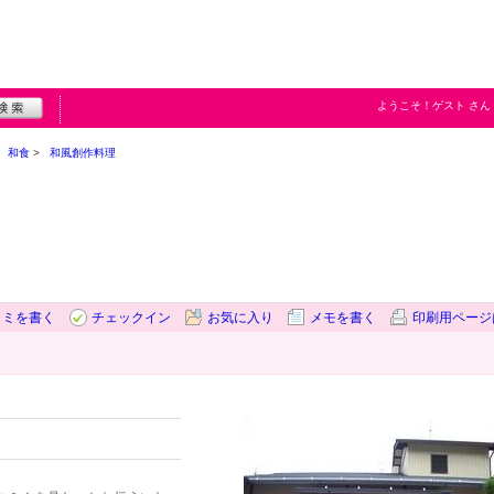
ようこそ！
ゲスト
さん
和食
和風創作料理
コミを書く
チェックイン
お気に入り
メモを書く
印刷用ページ