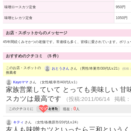
味噌ロースカツ定食
950円
味噌ヒレカツ定食
1050円
お店・スポットからのメッセージ
45年間続くみそかつの老舗です。常連様も多く、皆様に愛されています。ボリュ
おすすめのクチコミ （
5
件）
このお店・スポットの
おとうさん
さん （男性/本巣市/30代/Lv.21）
(投稿：
推薦者
Kayoママ
さん （女性/岐阜市/40代/Lv.1）
家族営業していて とっても美味しい 甘
スカツは最高です
（投稿:2011/06/14 掲載：2
0
このクチコミに
現在：
人
キティ
さん （女性/各務原市/20代/Lv.24）
友人も味噌カツといったら三和というく