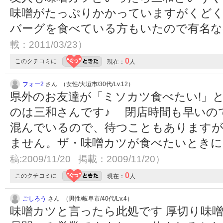
味噌がたっぷりかかっていますがくどくなく
バーグを食べている方もいたので有名
載：2011/03/23）
0
このクチコミに
現在：
人
フォー2
さん （女性/大垣市/30代/Lv.12）
県外のお友達が「ミソカツ食べたい!」
のは三和さんです♪ 閉店時間も早いので
混んでいるので、待つこともありますが
ません。ザ・味噌カツが食べたいとき
稿:2009/11/20 掲載：2009/11/20）
0
このクチコミに
現在：
人
ごしろう
さん （男性/岐阜市/40代/Lv.4）
味噌カツと言ったら此処です 厚切り味噌