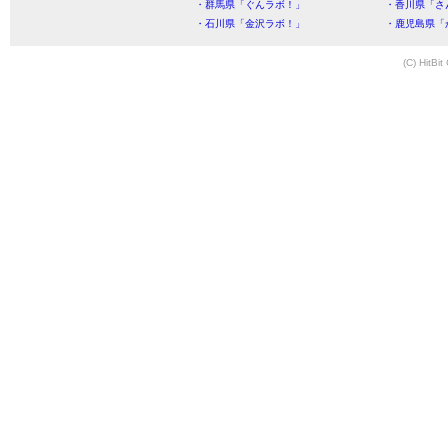
・群馬県「ぐんラボ！」
・香川県「さ
・石川県「金沢ラボ！」
・鹿児島県「
(C) HitBit