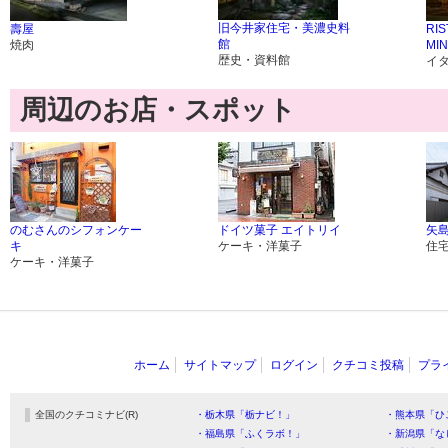
旧今井家住宅・美濃史料
壽屋
RI
館
焼肉
MIN
歴史・資料館
イ
周辺のお店・スポット
のむさんのシフォンケー
ドイツ菓子 エイトリイ
矢
キ
ケーキ・洋菓子
住
ケーキ・洋菓子
ホーム
サイトマップ
ログイン
クチコミ投稿
プラ
全国のクチコミナビ(R)
・栃木県「栃ナビ！」
・熊本県「ひ
・福島県「ふくラボ！」
・新潟県「な