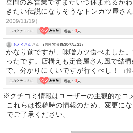
昼間のみ営業ですまたいつ休まれるかわ
きたい伝説になりそうなトンカツ屋さ
2009/11/19）
0
このクチコミに
現在：
人
おとうさん
さん （男性/本巣市/30代/Lv.21）
かなり前ですが、味噌カツ食べました。
ったです。店構えも定食屋さん風で結構
で、分かりにくいですが行くべし！
（投稿
0
このクチコミに
現在：
人
※クチコミ情報はユーザーの主観的なコ
これらは投稿時の情報のため、変更に
でご了承ください。