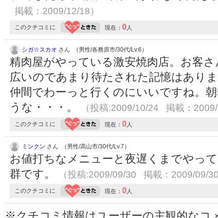
掲載：2009/12/18）
0
このクチコミに
現在：
人
シガ☆スカオ
さん （男性/各務原市/30代/Lv.6）
精肉屋がやっている激安焼肉店。お客さ
広いのであまり待たされた記憶はありま
仲間でわーっと行くのにいいですね。朝
うな・・・。
（投稿:2009/10/24 掲載：2009/
0
このクチコミに
現在：
人
ミンクン
さん （男性/高山市/30代/Lv.7）
お値打ちなメニューと夜遅くまでやって
群です。
（投稿:2009/09/30 掲載：2009/09/3
0
このクチコミに
現在：
人
※クチコミ情報はユーザーの主観的なコ