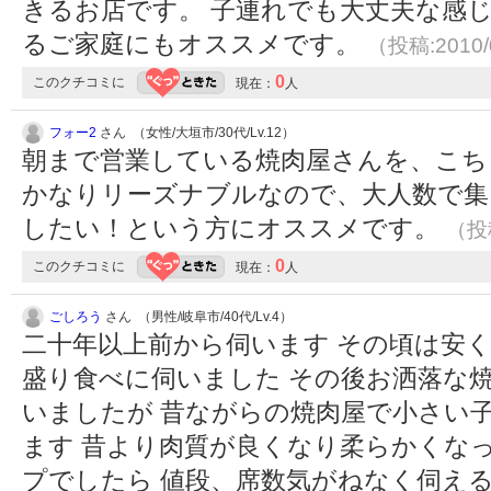
きるお店です。 子連れでも大丈夫な感
るご家庭にもオススメです。
（投稿:2010/
0
このクチコミに
現在：
人
フォー2
さん （女性/大垣市/30代/Lv.12）
朝まで営業している焼肉屋さんを、こち
かなりリーズナブルなので、大人数で集
したい！という方にオススメです。
（投稿
0
このクチコミに
現在：
人
ごしろう
さん （男性/岐阜市/40代/Lv.4）
二十年以上前から伺います その頃は安
盛り食べに伺いました その後お洒落な
いましたが 昔ながらの焼肉屋で小さい
ます 昔より肉質が良くなり柔らかくなっ
プでしたら 値段、席数気がねなく伺え