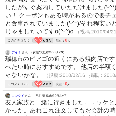
したがすぐ案内していただけました('-^*
い！ クーポンもある時があるので要チ
と食事されていました('-^*)/それ程安
じゃましたいですo(^-^)o
（投稿:2010/04/2
0
このクチコミに
現在：
人
アイ子
さん （女性/大垣市/40代/Lv.9）
瑞穂市のピアゴの近くにある焼肉店です
べたい時におすすめです。 他店の半額
ゃないかな。
（投稿:2010/02/16 掲載：2010/
0
このクチコミに
現在：
人
コンタイ
さん （男性/岐阜市/30代/Lv.7）
友人家族と一緒に行きました。ユッケと
かった。あれこれ注文してもお会計の時