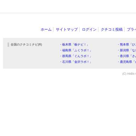
ホーム
サイトマップ
ログイン
クチコミ投稿
プラ
全国のクチコミナビ(R)
・栃木県「栃ナビ！」
・熊本県「ひ
・福島県「ふくラボ！」
・新潟県「な
・群馬県「ぐんラボ！」
・香川県「さ
・石川県「金沢ラボ！」
・鹿児島県「
(C) HitBit