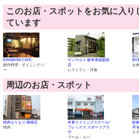
このお店・スポットをお気に入り
ています
RAINBOW CAFE
サンマルク 岐阜美術館前
和洋
創作料理・ダイニングバ
店
お
ー
レストラン・洋食
周辺のお店・スポット
焼肉もりもり 穂積店
本巣スイミングスクール/
鉄
焼肉
フレックス スポーツプラ
亭 
ザ
ス
プール・スパ