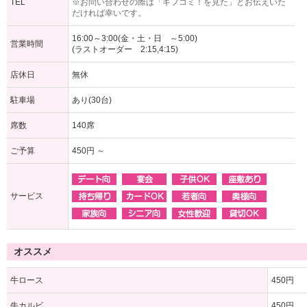
TEL
※お問い合わせの際は「ギフコミ！を見た」とお伝えいた
だければ幸いです。
16:00～3:00(金・土・日 ～5:00)
営業時間
(ラストオーダー 2:15,4:15)
店休日
無休
駐車場
あり(30台)
席数
140席
ご予算
450円 ～
サービス
オススメ
牛ロース
450円
牛カルビ
450円