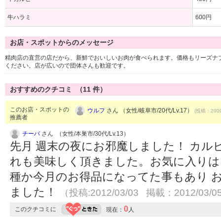
牛ハラミ
600円
お店・スポットからのメッセージ
精肉店の直営の店だから、新鮮でおいしいお肉が食べられます。価格もリーズナ
ください。店が広いので団体さんも歓迎です。
おすすめのクチコミ （
11
件）
このお店・スポットの
ウルフ
さん （女性/岐阜市/20代/Lv.17）
(投稿：2009
推薦者
チーバ
さん （女性/本巣市/30代/Lv.13）
先月 週末の夜にお邪魔しました！ カル
れも美味しく頂きました。お気に入りは
種か今月のお得品になってた事もあり 
ました！
（投稿:2012/03/03 掲載：2012/03/0
0
このクチコミに
現在：
人