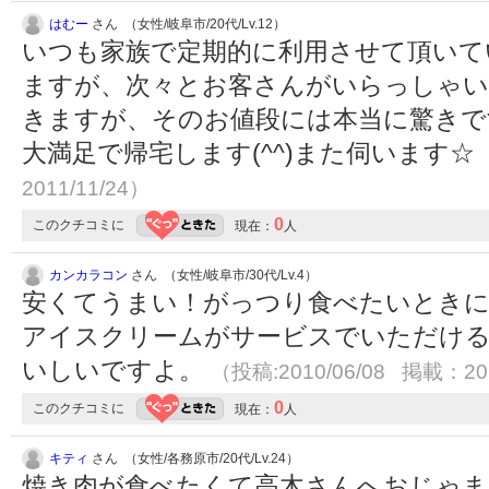
はむー
さん （女性/岐阜市/20代/Lv.12）
いつも家族で定期的に利用させて頂いて
ますが、次々とお客さんがいらっしゃい
きますが、そのお値段には本当に驚きで
大満足で帰宅します(^^)また伺います☆
2011/11/24）
0
このクチコミに
現在：
人
カンカラコン
さん （女性/岐阜市/30代/Lv.4）
安くてうまい！がっつり食べたいときに
アイスクリームがサービスでいただける
いしいですよ。
（投稿:2010/06/08 掲載：201
0
このクチコミに
現在：
人
キティ
さん （女性/各務原市/20代/Lv.24）
焼き肉が食べたくて高木さんへおじゃま