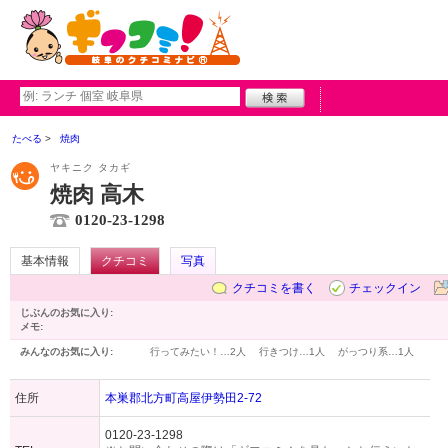
たべる
焼肉
ヤキニク タカギ
焼肉 高木
0120-23-1298
基本情報
クチコミ
写真
クチコミを書く
チェックイン
じぶんのお気に入り:
メモ:
みんなのお気に入り:
行ってみたい！…
2人
行きつけ…
1人
がっつり系…
1人
住所
本巣郡北方町高屋伊勢田2-72
0120-23-1298