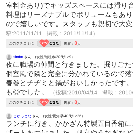
室料金あり)でキッズスペースには滑り
料理はリーズナブルでボリュームもあり
ので嬉しいです。スタッフも親切で大
稿:2011/11/11 掲載：2011/11/14）
0
このクチコミに
現在：
人
simba
さん （女性/瑞穂市/20代/Lv.9）
夜に職場の仲間と行きました。掘りごた
個室風で隣と完全に分かれているので落
春巻とチヂミと鍋がおいしかったです。
も◎でした。
（投稿:2010/04/14 掲載：2010/
0
このクチコミに
現在：
人
こゆっとな
さん （女性/愛知県/40代/Lv.26）
ランチに行き、かかざん特製五目香箱に
ザートをつけました。帆立やうなぎな