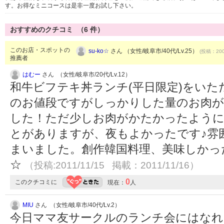
す。お得なミニコースは是非一度お試し下さい。
おすすめのクチコミ （
6
件）
このお店・スポットの
su-ko☆
さん （女性/岐阜市/40代/Lv.25）
(投稿：200
推薦者
はむー
さん （女性/岐阜市/20代/Lv.12）
和牛ビフテキ丼ランチ(平日限定)をいた
のお値段ですがしっかりした量のお肉が
した！ただ少しお肉がかたかったように
とがありますが、夜もよかったです♪雰
まいました。創作韓国料理、美味しかっ
☆
（投稿:2011/11/15 掲載：2011/11/16）
0
このクチコミに
現在：
人
MIU
さん （女性/岐阜市/40代/Lv.2）
今日ママ友サークルのランチ会にはなれ