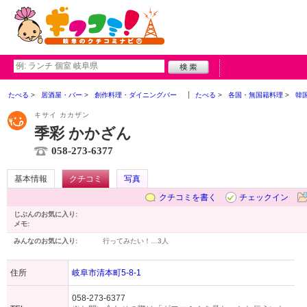
たべる
居酒屋・バー
創作料理・ダイニングバー
たべる
各国・無国籍料理
韓
キサイ カカザン
季彩 かかざん
058-273-6377
基本情報
クチコミ
写真
クチコミを書く
チェックイン
じぶんのお気に入り:
メモ:
みんなのお気に入り:
行ってみたい！…
3人
住所
岐阜市清本町5-8-1
058-273-6377