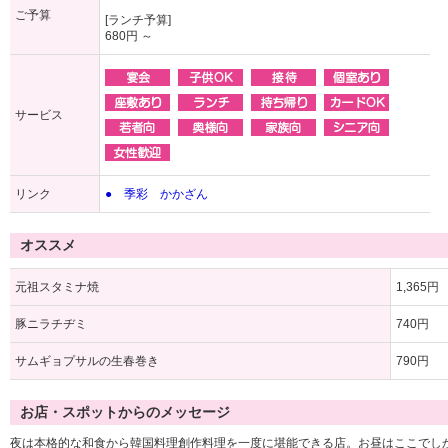
ご予算
[ランチ予算]
680円 ～
サービス
リンク
● 季彩 かかざん
オススメ
元祖スタミナ焼
1,365円
豚ニラチヂミ
740円
サムギョプサルの生春巻き
790円
お店・スポットからのメッセージ
夜は本格的な和食から韓国料理創作料理を一度に堪能できる店。お昼はここでし