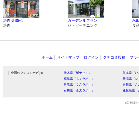
焼肉 金蘭苑
ガーデンルフラン
永
焼肉
花・ガーデニング
食
ホーム
サイトマップ
ログイン
クチコミ投稿
プラ
全国のクチコミナビ(R)
・栃木県「栃ナビ！」
・熊本県「ひ
・福島県「ふくラボ！」
・新潟県「な
・群馬県「ぐんラボ！」
・香川県「さ
・石川県「金沢ラボ！」
・鹿児島県「
(C) HitBit