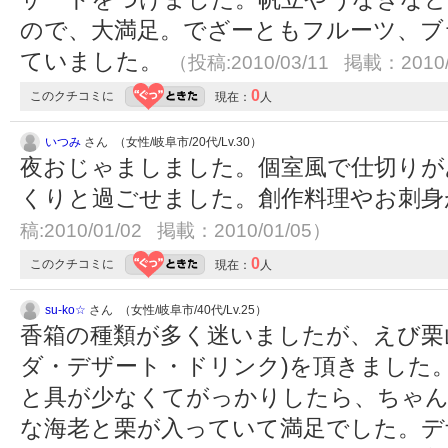
ので、大満足。でざーともフルーツ、ブ
ていました。
（投稿:2010/03/11 掲載：2010/
0
このクチコミに
現在：
人
いつみ
さん （女性/岐阜市/20代/Lv.30）
夜おじゃましました。個室風で仕切りが
くりと過ごせました。創作料理やお刺
稿:2010/01/02 掲載：2010/01/05）
0
このクチコミに
現在：
人
su-ko☆
さん （女性/岐阜市/40代/Lv.25）
香箱の種類が多く迷いましたが、えび栗山
ダ・デザート・ドリンク)を頂きました
と具が少なくてがっかりしたら、ちゃん
な海老と栗が入っていて満足でした。デ