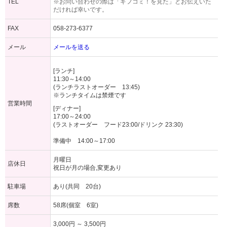
TEL
※お問い合わせの際は「ギフコミ！を見た」とお伝えいた
だければ幸いです。
FAX
058-273-6377
メール
メールを送る
[ランチ]
11:30～14:00
(ランチラストオーダー 13:45)
※ランチタイムは禁煙です
営業時間
[ディナー]
17:00～24:00
(ラストオーダー フード23:00/ドリンク 23:30)
準備中 14:00～17:00
月曜日
店休日
祝日が月の場合,変更あり
駐車場
あり(共同 20台)
席数
58席(個室 6室)
3,000円 ～ 3,500円