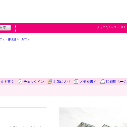
ようこそ！
ゲスト
さん
フェ・甘味処
カフェ
コミを書く
チェックイン
お気に入り
メモを書く
印刷用ページ