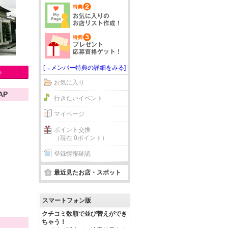
[→メンバー特典の詳細をみる]
る
お気に入り
AP
行きたいイベント
マイページ
ポイント交換
（現在 0ポイント）
登録情報確認
最近見たお店・スポット
スマートフォン版
クチコミ数順で並び替えができ
ちゃう！