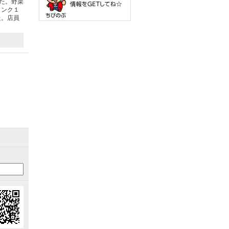
た。野菜
リンク１
た。店員