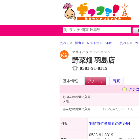
たべる
洋食
レストラン・洋食
たべる
カ
ヤサイバタケ ハシマテン
野菜畑 羽島店
0583-91-8319
基本情報
クチコミ
写真
クチ
じぶんのお気に入り:
メモ:
みんなのお気に入り:
行ってみたい！…
1人
住所
羽島市竹鼻町丸の内3-64
0583-91-8319