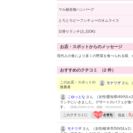
マル秘名物ハンバーグ
とろとろビーフシチューのオムライス
日替りランチ(土,日OK)
お店・スポットからのメッセージ
現代人の食により多くの野菜を食べられる様、
おすすめのクチコミ （
2
件）
このお店・スポットの
モナリザ
さん （
推薦者
こゆっとな
さん （女性/愛知県/40代/Lv.
ランチにいきました。デザートのパフェが食
す。
（投稿:2009/11/13 掲載：2010/02/03）
0
このクチコミに
現在：
モナリザ
さん （女性/岐阜市/50代/Lv.2