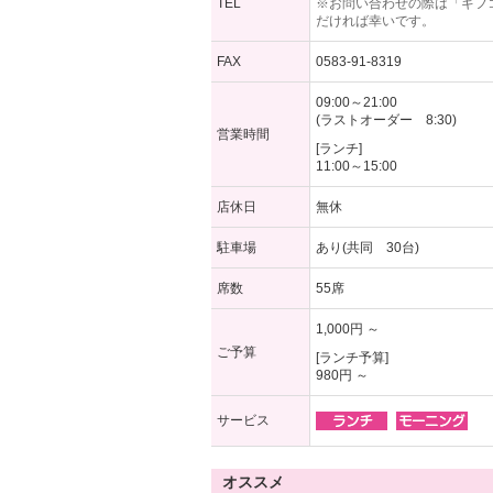
TEL
※お問い合わせの際は「ギフ
だければ幸いです。
FAX
0583-91-8319
09:00～21:00
(ラストオーダー 8:30)
営業時間
[ランチ]
11:00～15:00
店休日
無休
駐車場
あり(共同 30台)
席数
55席
1,000円 ～
ご予算
[ランチ予算]
980円 ～
サービス
オススメ