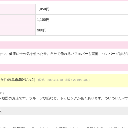
1,050円
1,100円
980円
かつ、健康に十分気を使った食。自分で作れるパフェバーも完備、ハンバーグは絶
女性/岐阜市/50代/Lv.2）
(投稿：2009/11/10 掲載：2010/02/03)
26）
べ放題のお店です。フルーツや餡など、トッピングが色々あります。ついついたべ
人
）