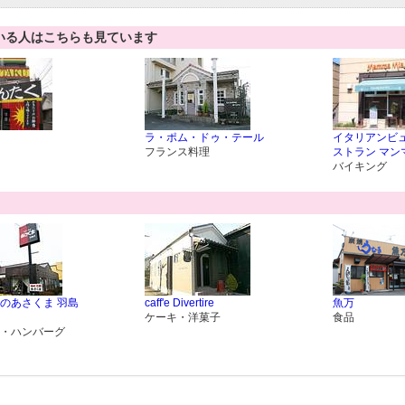
いる人はこちらも見ています
ラ・ポム・ドゥ・テール
イタリアンビ
フランス料理
ストラン マン
バイキング
のあさくま 羽島
caff'e Divertire
魚万
ケーキ・洋菓子
食品
・ハンバーグ