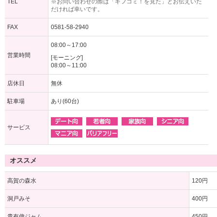
TEL
※お問い合わせの際は「ギフコミ！を見た」とお伝えいた
だければ幸いです。
FAX
0581-58-2940
08:00～17:00
営業時間
[モーニング]
08:00～11:00
店休日
無休
駐車場
あり(60台)
サービス
オススメ
高賀の森水
120円
洞戸みそ
400円
貴有偉ジャム
450円