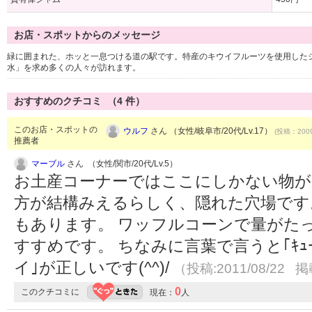
お店・スポットからのメッセージ
緑に囲まれた、ホッと一息つける道の駅です。特産のキウイフルーツを使用した
水」を求め多くの人々が訪れます。
おすすめのクチコミ （
4
件）
このお店・スポットの
ウルフ
さん （女性/岐阜市/20代/Lv.17）
(投稿：2009
推薦者
マーブル
さん （女性/関市/20代/Lv.5）
お土産コーナーではここにしかない物が
方が結構みえるらしく、隠れた穴場です
もあります。 ワッフルコーンで量がた
すすめです。 ちなみに言葉で言うと｢ｷｭ
イ｣が正しいです(^^)/
（投稿:2011/08/22 掲
0
このクチコミに
現在：
人