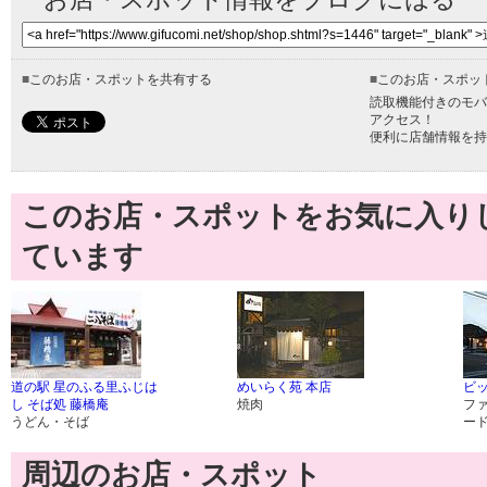
■
このお店・スポットを共有する
■
このお店・スポッ
読取機能付きのモバ
アクセス！
便利に店舗情報を持
このお店・スポットをお気に入り
ています
道の駅 星のふる里ふじは
めいらく苑 本店
ビ
し そば処 藤橋庵
焼肉
フ
うどん・そば
ー
周辺のお店・スポット