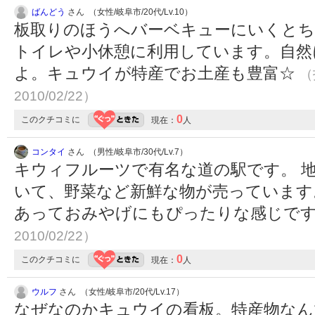
ばんどう
さん （女性/岐阜市/20代/Lv.10）
板取りのほうへバーベキューにいくと
トイレや小休憩に利用しています。自然
よ。キュウイが特産でお土産も豊富☆
（
2010/02/22）
0
このクチコミに
現在：
人
コンタイ
さん （男性/岐阜市/30代/Lv.7）
キウィフルーツで有名な道の駅です。 
いて、野菜など新鮮な物が売っています
あっておみやげにもぴったりな感じで
2010/02/22）
0
このクチコミに
現在：
人
ウルフ
さん （女性/岐阜市/20代/Lv.17）
なぜなのかキュウイの看板。特産物なん