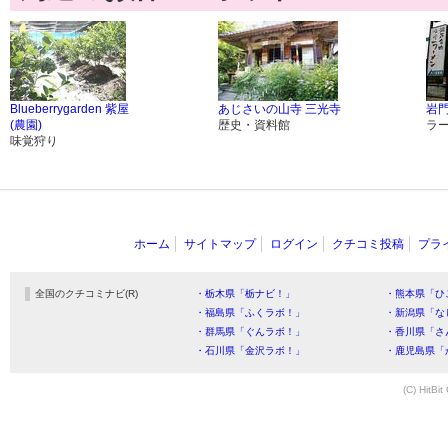
Blueberrygarden 紫屋
あじさいの山寺 三光寺
岩
(農園)
歴史・資料館
ラ
味覚狩り
ホーム
サイトマップ
ログイン
クチコミ投稿
プラ
全国のクチコミナビ(R)
・栃木県「栃ナビ！」
・熊本県「ひ
・福島県「ふくラボ！」
・新潟県「な
・群馬県「ぐんラボ！」
・香川県「さ
・石川県「金沢ラボ！」
・鹿児島県「
(C) HitBit