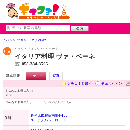
たべる
洋食
イタリア料理
イタリアリョウリ ヴァ ベーネ
イタリア料理 ヴァ・ベーネ
058-384-8566
基本情報
クチコミ
写真
クチコミを書く
チェックイン
じぶんのお気に入り:
メモ:
みんなのお気に入り:
行ってみたい！…
1人
各務原市鵜沼南町4-186
住所
ユーノアルベーロ 1F