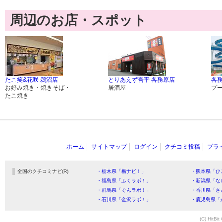
周辺のお店・スポット
たこ笑&花咲 鵜沼店
とりあえず吾平 各務原店
各
お好み焼き・焼きそば・
居酒屋
プ
たこ焼き
ホーム
サイトマップ
ログイン
クチコミ投稿
プラ
全国のクチコミナビ(R)
・栃木県「栃ナビ！」
・熊本県「ひ
・福島県「ふくラボ！」
・新潟県「な
・群馬県「ぐんラボ！」
・香川県「さ
・石川県「金沢ラボ！」
・鹿児島県「
(C) HitBit