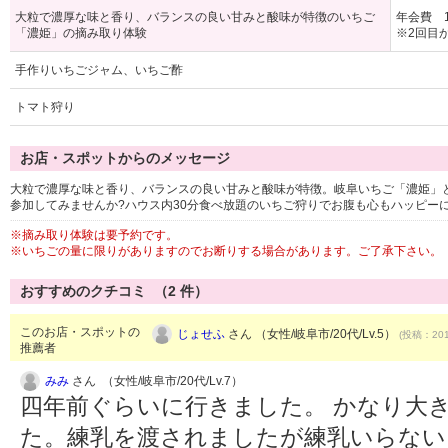
大粒で濃厚な味と香り、バランスの良い甘みと酸味が特徴のいちご
年会費 1
「濃姫」の摘み取り体験
※2回目
手作りいちごジャム、いちご酢
トマト狩り
お店・スポットからのメッセージ
大粒で濃厚な味と香り、バランスの良い甘みと酸味が特徴。岐阜いちご「濃姫」
参加してみませんか?ハウス内30分食べ放題のいちご狩りでお腹も心もハッピーに
※摘み取り体験は要予約です。
※いちごの量に限りがありますのでお断りする場合があります。ご了承下さい。
おすすめのクチコミ （
2
件）
このお店・スポットの
じょせふ
さん （女性/岐阜市/20代/Lv.5）
(投稿：201
推薦者
みみ
さん （女性/岐阜市/20代/Lv.7）
四年前ぐらいに行きました。 かなり大
た。練乳を渡されましたが練乳いらない