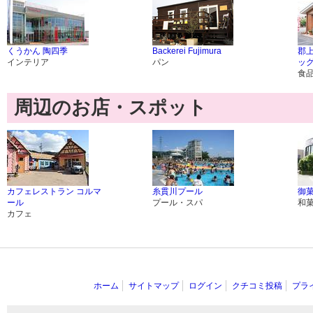
くうかん 陶四季
Backerei Fujimura
郡
インテリア
パン
ッ
食
周辺のお店・スポット
カフェレストラン コルマ
糸貫川プール
御菓
ール
プール・スパ
和
カフェ
ホーム
サイトマップ
ログイン
クチコミ投稿
プラ