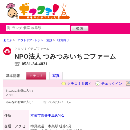
あそぶ
アウトドア・レジャー施設
味覚狩り
ツミツミイチゴファーム
NPO法人 つみつみいちごファーム
0581-34-4831
基本情報
クチコミ
写真
クチコミを書く
チェックイン
じぶんのお気に入り:
メモ:
みんなのお気に入り:
行ってみたい！…
1人
住所
本巣市曽井中島974-1
交通・アクセ
樽見鉄道 本巣駅 徒歩5分