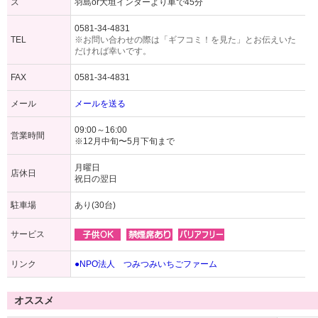
ス
羽島or大垣インターより車で45分
0581-34-4831
TEL
※お問い合わせの際は「ギフコミ！を見た」とお伝えいた
だければ幸いです。
FAX
0581-34-4831
メール
メールを送る
09:00～16:00
営業時間
※12月中旬〜5月下旬まで
月曜日
店休日
祝日の翌日
駐車場
あり(30台)
サービス
リンク
●NPO法人 つみつみいちごファーム
オススメ