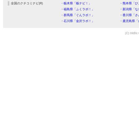
全国のクチコミナビ(R)
・栃木県「栃ナビ！」
・熊本県「ひ
・福島県「ふくラボ！」
・新潟県「な
・群馬県「ぐんラボ！」
・香川県「さ
・石川県「金沢ラボ！」
・鹿児島県「
(C) HitBit