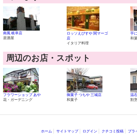
南風 岐阜店
ロッソえびすや 関マーゴ
芋
居酒屋
店
和
イタリア料理
周辺のお店・スポット
フラワーショップ あや
御菓子 つちや 三城店
温
花・ガーデニング
和菓子
割
ホーム
サイトマップ
ログイン
クチコミ投稿
プラ