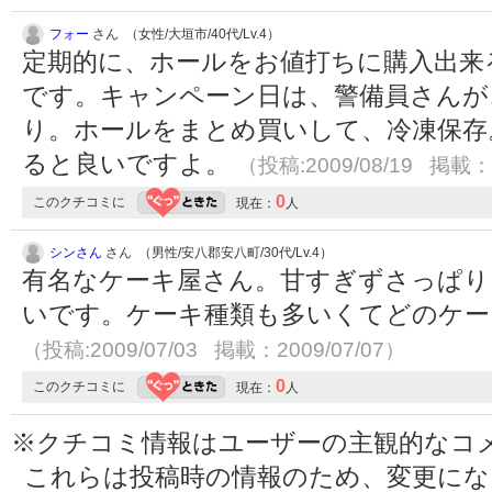
フォー
さん （女性/大垣市/40代/Lv.4）
定期的に、ホールをお値打ちに購入出来
です。キャンペーン日は、警備員さんが
り。ホールをまとめ買いして、冷凍保存
ると良いですよ。
（投稿:2009/08/19 掲載：2
0
このクチコミに
現在：
人
シンさん
さん （男性/安八郡安八町/30代/Lv.4）
有名なケーキ屋さん。甘すぎずさっぱり
いです。ケーキ種類も多いくてどのケー
（投稿:2009/07/03 掲載：2009/07/07）
0
このクチコミに
現在：
人
※クチコミ情報はユーザーの主観的なコ
これらは投稿時の情報のため、変更に