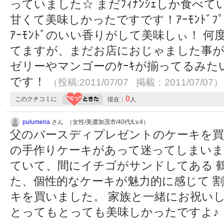
っていました☆ まだﾌｨﾅﾝｼｪしか食べ
甘くて美味しかったですです！ｱｰﾓﾝﾄﾞﾌﾟ
ｱｰﾓﾝﾄﾞのいい香りがして美味しぃ！ 
てますが、まだお店におじゃました事が
ゼリーやマンゴーのｹｰｷが揃ってるみた
です！
（投稿:2011/07/07 掲載：2011/07/07）
0
このクチコミに
現在：
人
pulumeria
さん （女性/美濃加茂市/40代/Lv.4）
父のバースディプレゼントのケーキを買
の手作りケーキがあって迷ってしまいま
ていて、間にイチゴがサンドしてある 
た、個性的なケーキが魅力的に感じて 
キを買いました。 家族と一緒にお祝い
とってもとっても美味しかったですよ♪