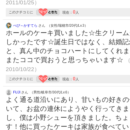
2011/01/25）
0
このクチコミに
現在：
人
べび～かすてら
さん （女性/瑞穂市/20代/Lv.3）
ホールのケーキ買いました☆生クリーム
しかったです☆誕生日ではなく、結婚記
と、真ん中のチョコハートにしてくれま
またココで買おうと思っちゃいます☆
（
2010/10/22）
0
このクチコミに
現在：
人
FUJI
さん （男性/岐阜市/30代/Lv.6）
よく通る道沿いにあり、甘いもの好きの
いて、お盆の連休にようやく行ってきま
し、僕は小野シューを頂きました。ちょ
す！他に買ったケーキは家族が食べてい