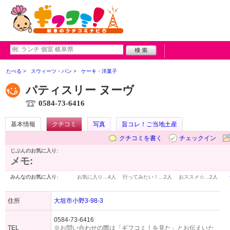
たべる
スウィーツ・パン
ケーキ・洋菓子
パティスリー ヌーヴ
0584-73-6416
基本情報
クチコミ
写真
旨コレ！ご当地土産
クチコミを書く
チェックイン
じぶんのお気に入り:
メモ:
みんなのお気に入り:
お気に入り…
4人
行ってみたい！…
2人
おススメ☆…
2人
住所
大垣市小野3-98-3
0584-73-6416
TEL
※お問い合わせの際は「ギフコミ！を見た」とお伝えいた