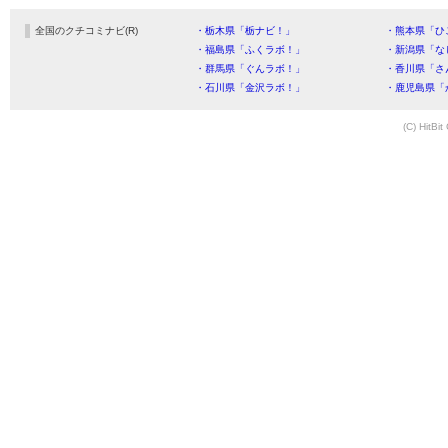
全国のクチコミナビ(R)
・栃木県「栃ナビ！」
・熊本県「ひ
・福島県「ふくラボ！」
・新潟県「な
・群馬県「ぐんラボ！」
・香川県「さ
・石川県「金沢ラボ！」
・鹿児島県「
(C) HitBit