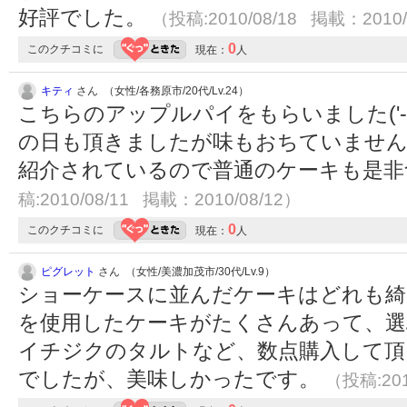
好評でした。
（投稿:2010/08/18 掲載：2010/
0
このクチコミに
現在：
人
キティ
さん （女性/各務原市/20代/Lv.24）
こちらのアップルパイをもらいました('-^
の日も頂きましたが味もおちていませんo(
紹介されているので普通のケーキも是非食べ
稿:2010/08/11 掲載：2010/08/12）
0
このクチコミに
現在：
人
ピグレット
さん （女性/美濃加茂市/30代/Lv.9）
ショーケースに並んだケーキはどれも綺
を使用したケーキがたくさんあって、選
イチジクのタルトなど、数点購入して頂
でしたが、美味しかったです。
（投稿:201