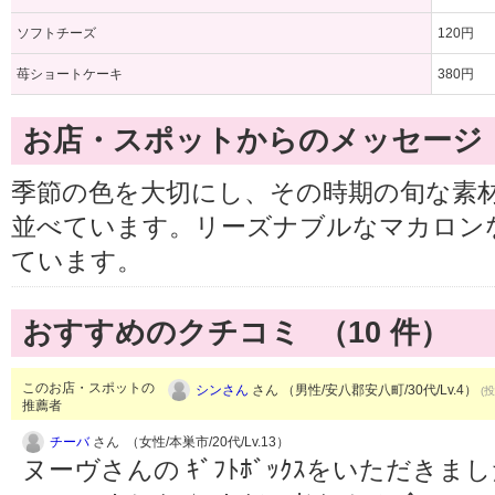
ソフトチーズ
120円
苺ショートケーキ
380円
お店・スポットからのメッセージ
季節の色を大切にし、その時期の旬な素
並べています。リーズナブルなマカロン
ています。
おすすめのクチコミ （
10
件）
このお店・スポットの
シンさん
さん （男性/安八郡安八町/30代/Lv.4）
(投
推薦者
チーバ
さん （女性/本巣市/20代/Lv.13）
ヌーヴさんの ｷﾞﾌﾄﾎﾞｯｸｽをいただきま