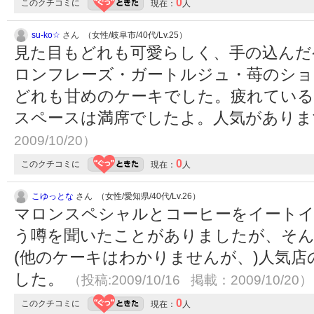
0
このクチコミに
現在：
人
su-ko☆
さん （女性/岐阜市/40代/Lv.25）
見た目もどれも可愛らしく、手の込んだ
ロンフレーズ・ガートルジュ・苺のショ
どれも甘めのケーキでした。疲れている
スペースは満席でしたよ。人気があり
2009/10/20）
0
このクチコミに
現在：
人
こゆっとな
さん （女性/愛知県/40代/Lv.26）
マロンスペシャルとコーヒーをイートイ
う噂を聞いたことがありましたが、そ
(他のケーキはわかりませんが、)人気
した。
（投稿:2009/10/16 掲載：2009/10/20）
0
このクチコミに
現在：
人