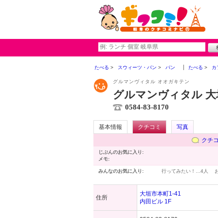
たべる
スウィーツ・パン
パン
たべる
カ
グルマンヴィタル オオガキテン
グルマンヴィタル 大
0584-83-8170
基本情報
クチコミ
写真
クチ
じぶんのお気に入り:
メモ:
みんなのお気に入り:
行ってみたい！…
4人
大垣市本町1-41
住所
内田ビル 1F