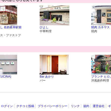
し 名鉄岐阜駅前
ひよし
焼肉 カネヤス
中華料理
焼肉
ス・ファストフ
(CUCINA)
Bar あかり
ブランチ ヒロ
バー
洋風創作料理
ログイン
クチコミ投稿
プライバシーポリシー
リンク
規約
運営会社
ギ