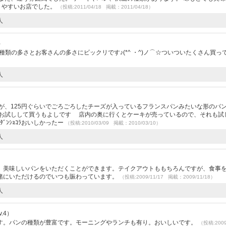
りやすいお店でした。
（投稿:2011/04/18 掲載：2011/04/18）
人
）
かく種類の多さとお客さんの多さにビックリです♪(*^ ・^)ノ⌒☆ついついたくさん買っ
人
が、125円ぐらいでごろごろしたチーズが入っているフランスパンみたいな形のパ
、お試しして買うもよしです 店内の奥に行くとケーキが売っているので、それも試
ﾞﾝｼｮｺﾗおいしかったー
（投稿:2010/03/09 掲載：2010/03/10）
人
、美味しいパンをいただくことができます。テイクアウトももちろんですが、食事
緒にいただけるのでいつも賑わっています。
（投稿:2009/11/17 掲載：2009/11/18）
人
.4）
す。パンの種類が豊富です。モーニングやランチも有り。おいしいです。
（投稿:2009