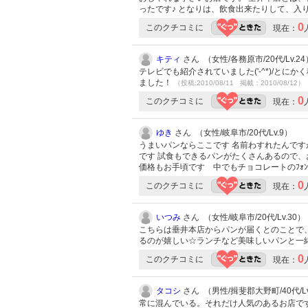
ったです♪ となりは、飲食出来たりして、入
0
このクチコミに
現在：
キティ
さん （女性/各務原市/20代/Lv.24
テレビでも紹介されていました('-^*)/とに
ました！
（投稿:2010/08/11 掲載：2010/08/12）
0
このクチコミに
現在：
ゆき
さん （女性/岐阜市/20代/Lv.9）
うまいパンならここです 名前わすれたんです
です 試食もできるパンがたくさんあるので
価格もお手頃です 中でもチョコレートのﾌｫﾝﾀ
0
このクチコミに
現在：
いつみ
さん （女性/岐阜市/20代/Lv.30）
こちらは垂井本店からパンが届くとのことで
るのが嬉しい☆ランチなど美味しいパンと一
0
このクチコミに
現在：
タコシ
さん （男性/揖斐郡大野町/40代/Lv
常に混んでいる。それだけ人気のあるお店で