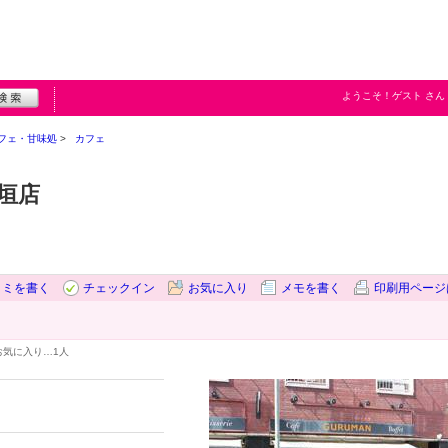
ようこそ！
ゲスト
さん
フェ・甘味処
カフェ
垣店
コミを書く
チェックイン
お気に入り
メモを書く
印刷用ページ
お気に入り…
1人