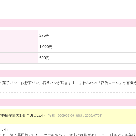
275円
1,000円
500円
の菓子パン、お惣菜パン、石釜パンが届きます。ふわふわの「宮代ロール」や有機
性/揖斐郡大野町/40代/Lv.4）
(投稿：2009/07/06 掲載：2009/07/08)
v.4）
また、違う雰囲気でした。 ケーキやパン、沢山の種類があります。 味もとても美