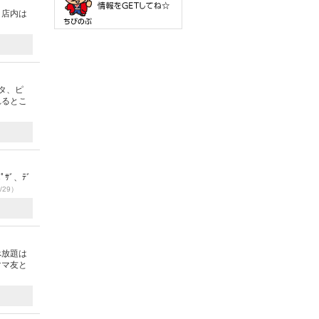
！店内は
タ、ピ
れるとこ
ｻﾞ、ﾃﾞ
/29）
べ放題は
ママ友と