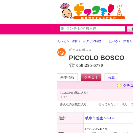
たべる
洋食
イタリア料理
たべる
洋食
ピッコロボスコ
PICCOLO BOSCO
058-295-6770
基本情報
クチコミ
写真
クチ
じぶんのお気に入り:
メモ:
みんなのお気に入り:
行ってみたい！…
8人
住所
岐阜市菅生7-2-19
058-295-6770