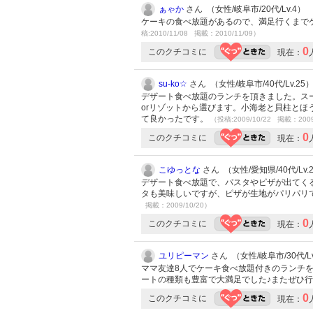
ぁゃか
さん （女性/岐阜市/20代/Lv.4）
ケーキの食べ放題があるので、満足行くまで
稿:2010/11/08 掲載：2010/11/09）
0
このクチコミに
現在：
su-ko☆
さん （女性/岐阜市/40代/Lv.25
デザート食べ放題のランチを頂きました。ス
orリゾットから選びます。小海老と貝柱と
て良かったです。
（投稿:2009/10/22 掲載：2009
0
このクチコミに
現在：
こゆっとな
さん （女性/愛知県/40代/Lv.
デザート食べ放題で、パスタやピザが出てくる
タも美味しいですが、ピザが生地がパリパリ
掲載：2009/10/20）
0
このクチコミに
現在：
ユリピーマン
さん （女性/岐阜市/30代/Lv
ママ友達8人でケーキ食べ放題付きのランチ
ートの種類も豊富で大満足でした♪またぜひ
0
このクチコミに
現在：