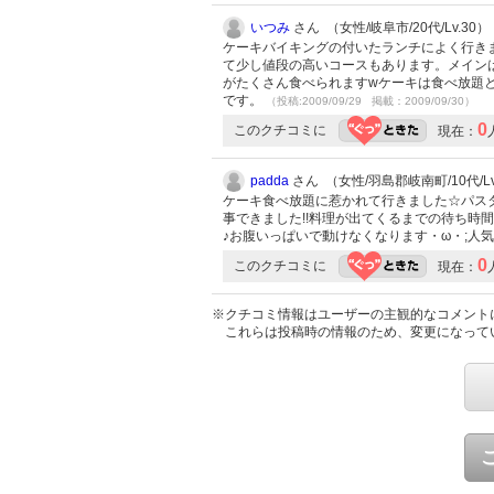
いつみ
さん （女性/岐阜市/20代/Lv.30）
ケーキバイキングの付いたランチによく行きま
て少し値段の高いコースもあります。メイン
がたくさん食べられますwケーキは食べ放題
です。
（投稿:2009/09/29 掲載：2009/09/30）
0
このクチコミに
現在：
padda
さん （女性/羽島郡岐南町/10代/Lv
ケーキ食べ放題に惹かれて行きました☆パス
事できました!!料理が出てくるまでの待ち時
♪お腹いっぱいで動けなくなります・ω・;人
0
このクチコミに
現在：
※クチコミ情報はユーザーの主観的なコメント
これらは投稿時の情報のため、変更になって