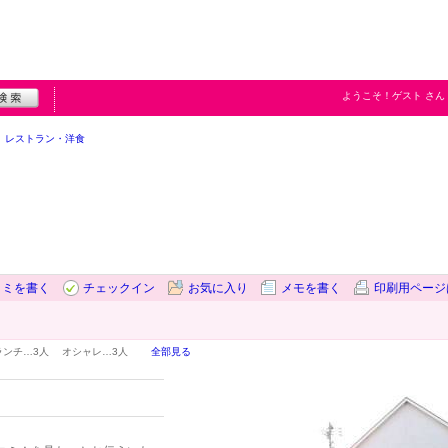
ようこそ！
ゲスト
さん
レストラン・洋食
コミを書く
チェックイン
お気に入り
メモを書く
印刷用ページ
ランチ…
3人
オシャレ…
3人
全部見る