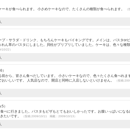
ケーキが食べられます。 小さめケーキなので、たくさんの種類が食べられます。
（
人
）
ープ・サラダ・ドリンク、もちろんケーキもバイキングです。メインは、パスタor
ほうれん草のパスタにしました。貝柱がプリプリしていました。ケーキは、色々な種
/10/22）
人
26）
前から、皆さん食べだしています。 小さいケーキなので、色々たくさん食べれます
でおいしいです。 人気店なので、開店と同時に入店しないといけません。
（投稿:2009
人
.5）
を食べに行きました。パスタもピザもとてもおいしかったです。お腹いっぱいになる
行きたいです。
（投稿:2009/10/11 掲載：2009/10/13）
人