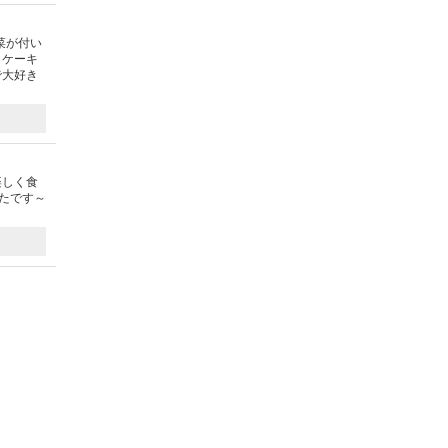
菜が付い
とケーキ
で大好き
楽しく食
たです～