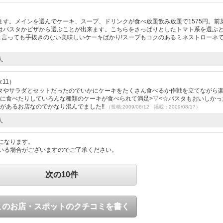
す。メインを選んでケーキ、スープ、ドリンクが食べ放題飲み放題で1575円。前
はパスタかピザから選ぶことが出来ます。こちらをさっぱりとしたトマト系を選ぶ
と言っても手抜きのない美味しいケーキばかり!スープもコクのあるミネストローネ
人
.11）
タやサラダとセットだったのでいかにケーキをたくさん食べるか作戦を立てながら
間に食べたりしていろんな種類のケーキが食べられて満足>▽<☆パスタもおいしかっ
気があるお店なのでかなり混んでました!!
（投稿:2009/08/12 掲載：2009/08/17）
人
になります。
いる場合がございますのでご了承ください。
次の10件
このお店・スポットのクチコミを書く