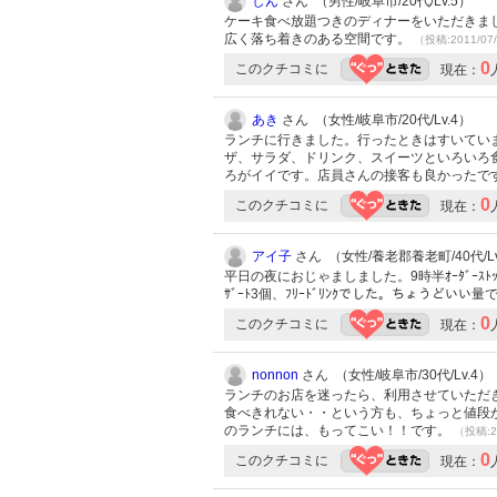
しん
さん （男性/岐阜市/20代/Lv.5）
ケーキ食べ放題つきのディナーをいただきま
広く落ち着きのある空間です。
（投稿:2011/07
0
このクチコミに
現在：
あき
さん （女性/岐阜市/20代/Lv.4）
ランチに行きました。行ったときはすいてい
ザ、サラダ、ドリンク、スイーツといろいろ
ろがイイです。店員さんの接客も良かったで
0
このクチコミに
現在：
アイ子
さん （女性/養老郡養老町/40代/Lv
平日の夜におじゃましました。9時半ｵｰﾀﾞｰｽﾄｯ
ｻﾞｰﾄ3個、ﾌﾘｰﾄﾞﾘﾝｸでした。ちょうどいい
0
このクチコミに
現在：
nonnon
さん （女性/岐阜市/30代/Lv.4）
ランチのお店を迷ったら、利用させていただ
食べきれない・・という方も、ちょっと値段
のランチには、もってこい！！です。
（投稿:2
0
このクチコミに
現在：