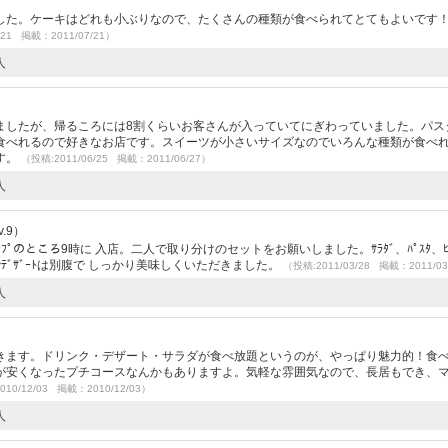
した。ケーキはどれも小ぶりなので、たくさんの種類が食べられてとてもよいです
/21 掲載：2011/07/21）
人
ましたが、帰るころには8割くらいお客さんが入っていてにぎわっていました。パス
食べれるので好きなお店です。スイーツが小さいサイズなのでいろんな種類が食べ
す。
（投稿:2011/06/25 掲載：2011/06/27）
人
.9）
ﾌﾟのところ9時に 入店。二人で取り分けのセットをお願いしました。ｻﾗﾀﾞ、ﾊﾟｽﾀ、ﾋﾟ
量でﾃﾞｻﾞｰﾄは別腹で しっかり美味しくいただきました。
（投稿:2011/03/28 掲載：2011/03
人
きます。ドリンク・デザート・サラダが食べ放題というのが、やっぱり魅力的！食
が安くなったプチコースなんかもありますよ。気軽な雰囲気なので、長居もでき、
010/12/03 掲載：2010/12/03）
人