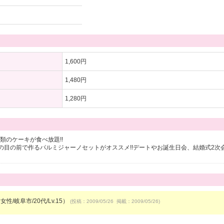
1,600円
1,480円
1,280円
類のケーキが食べ放題!!
の目の前で作るパルミジャーノセットがオススメ!!デートやお誕生日会、結婚式2次
女性/岐阜市/20代/Lv.15）
(投稿：2009/05/26 掲載：2009/05/26)