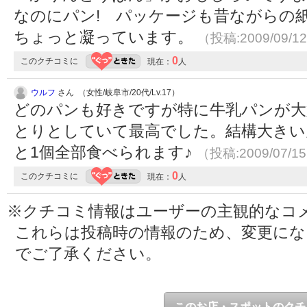
なのにパン! パッケージも昔ながらの
ちょっと凝っています。
（投稿:2009/09/1
0
このクチコミに
現在：
人
ウルフ
さん （女性/岐阜市/20代/Lv.17）
どのパンも好きですが特に牛乳パンが大
とりとしていて最高でした。結構大き
と1個全部食べられます♪
（投稿:2009/07/1
0
このクチコミに
現在：
人
※クチコミ情報はユーザーの主観的なコ
これらは投稿時の情報のため、変更に
でご了承ください。
このお店・スポットのクチ