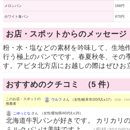
メロンパン
168円
ホワイト食パン
470円
お店・スポットからのメッセージ
粉・水・塩などの素材を吟味して、生地
行う極上のパンでです。春夏秋冬、その
す。アピタ北方店にお越しの際はぜひお
おすすめのクチコミ （
5
件）
このお店・スポットの
ウルフ
さん （女性/岐阜市/20代/Lv.17）
(投稿：2009
推薦者
こゆっとな
さん （女性/愛知県/40代/Lv.26）
北海道牛乳パンが好きです。 カリカリ
ミルクパンは美味ですよ。
（投稿:2010/03