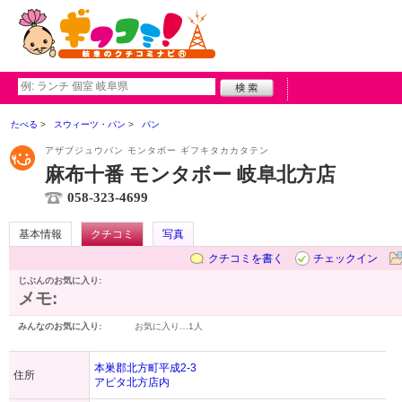
たべる
スウィーツ・パン
パン
アザブジュウバン モンタボー ギフキタカカタテン
麻布十番 モンタボー 岐阜北方店
058-323-4699
基本情報
クチコミ
写真
クチコミを書く
チェックイン
じぶんのお気に入り:
メモ:
みんなのお気に入り:
お気に入り…
1人
本巣郡北方町平成2-3
住所
アピタ北方店内