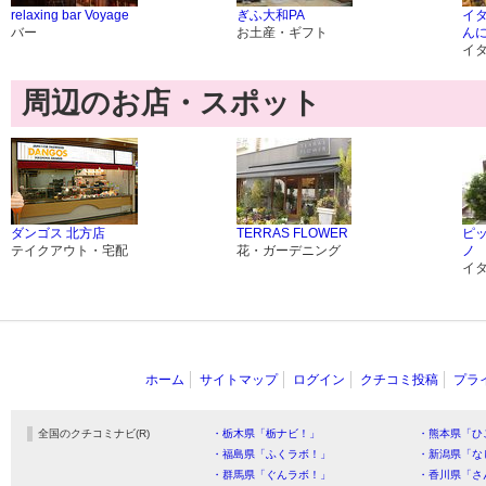
relaxing bar Voyage
ぎふ大和PA
イ
バー
お土産・ギフト
ん
イ
周辺のお店・スポット
ダンゴス 北方店
TERRAS FLOWER
ピ
テイクアウト・宅配
花・ガーデニング
ノ
イ
ホーム
サイトマップ
ログイン
クチコミ投稿
プラ
全国のクチコミナビ(R)
・栃木県「栃ナビ！」
・熊本県「ひ
・福島県「ふくラボ！」
・新潟県「な
・群馬県「ぐんラボ！」
・香川県「さ