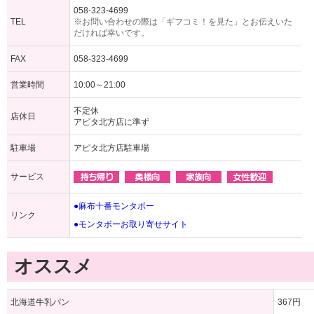
058-323-4699
TEL
※お問い合わせの際は「ギフコミ！を見た」とお伝えいた
だければ幸いです。
FAX
058-323-4699
営業時間
10:00～21:00
不定休
店休日
アピタ北方店に準ず
駐車場
アピタ北方店駐車場
サービス
●麻布十番モンタボー
リンク
●モンタボーお取り寄せサイト
オススメ
北海道牛乳パン
367円