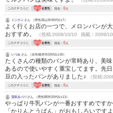
0
このクチコミに
現在：
人
ミンクン
さん （男性/高山市/30代/Lv.7）
よく行くお店の一つで、メロンパンが大
おすすめ。
（投稿:2009/10/10 掲載：2009/10
0
このクチコミに
現在：
人
いつみ
さん （女性/岐阜市/20代/Lv.30）
たくさんの種類のパンが常時あり、美味
あるので使いやすく重宝してます。先日
豆の入ったパンがありました♪
（投稿:2009
0
このクチコミに
現在：
人
湿気るパパ
さん （男性/関市/20代/Lv.13）
やっぱり牛乳パンが一番おすすめですか
「かりんとうぱん」がおもしろいです