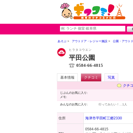
あそぶ
アウトドア・レジャー施設
公園・アウト
ヒラタコウエン
平田公園
0584-66-4815
基本情報
クチコミ
写真
クチ
じぶんのお気に入り:
メモ:
みんなのお気に入り:
行ってみたい！…
1人
住所
海津市平田町三郷2330
0584-66-4815