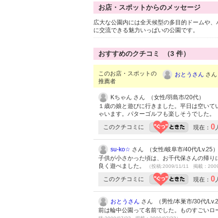
お店・スポットからのメッセージ
広大な公園内には全天候型の多目的ドームや、
に交流できる魅力いっぱいの公園です。
おすすめのクチコミ （
3
件）
このお店・スポットの
おとうさん
さん 
推薦者
Kちゃん さん （女性/羽島市/20代）
１歳の娘と遊びに行きました。平日は空いて
ゃいます。パターゴルフも楽しそうでした。
0
このクチコミに
現在：
su-ko☆
さん （女性/岐阜市/40代/Lv.25
子供が小さかった頃は、お千代保さんの帰り
良く遊べました。
（投稿:2009/11/11 掲載：2009
0
このクチコミに
現在：
おとうさん
さん （男性/本巣市/30代/Lv.
前は輪中公園って名前でした。ものすごいロ