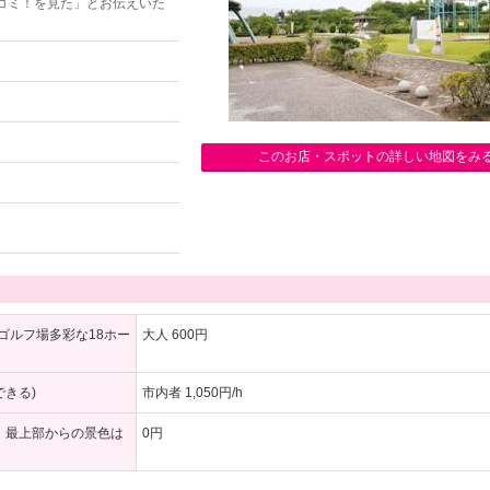
コミ！を見た」とお伝えいた
このお店・スポットの詳しい地図をみ
ゴルフ場多彩な18ホー
大人 600円
きる)
市内者 1,050円/h
、最上部からの景色は
0円