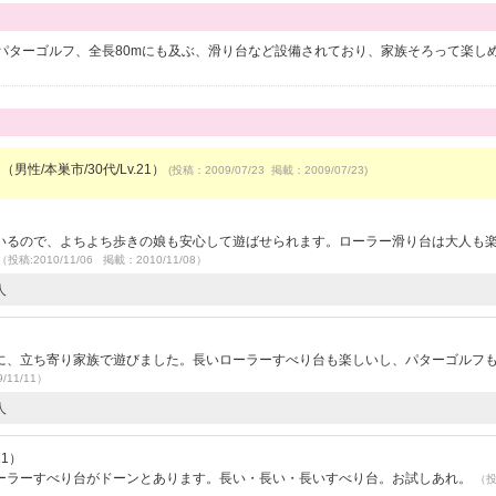
パターゴルフ、全長80mにも及ぶ、滑り台など設備されており、家族そろって楽し
（男性/本巣市/30代/Lv.21）
(投稿：2009/07/23 掲載：2009/07/23)
いるので、よちよち歩きの娘も安心して遊ばせられます。ローラー滑り台は大人も
（投稿:2010/11/06 掲載：2010/11/08）
人
）
に、立ち寄り家族で遊びました。長いローラーすべり台も楽しいし、パターゴルフ
/11/11）
人
21）
ーラーすべり台がドーンとあります。長い・長い・長いすべり台。お試しあれ。
（