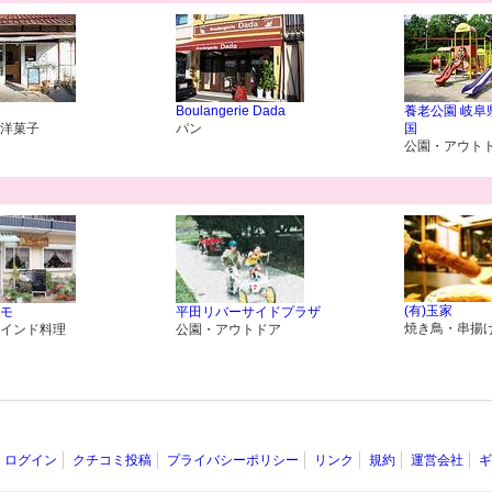
Boulangerie Dada
養老公園 岐阜
洋菓子
パン
国
公園・アウト
(有)玉家
モ
平田リバーサイドプラザ
焼き鳥・串揚
インド料理
公園・アウトドア
ログイン
クチコミ投稿
プライバシーポリシー
リンク
規約
運営会社
ギ