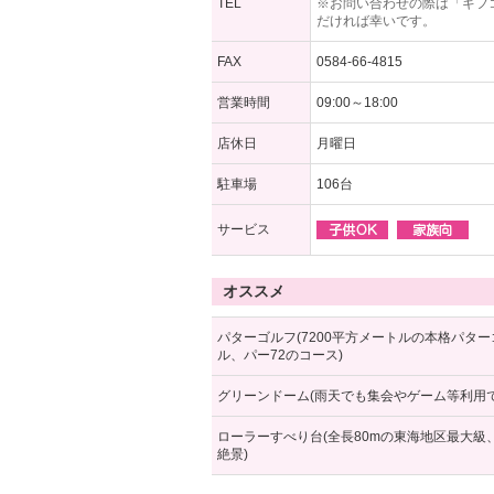
TEL
※お問い合わせの際は「ギフ
だければ幸いです。
FAX
0584-66-4815
営業時間
09:00～18:00
店休日
月曜日
駐車場
106台
サービス
オススメ
パターゴルフ(7200平方メートルの本格パター
ル、パー72のコース)
グリーンドーム(雨天でも集会やゲーム等利用で
ローラーすべり台(全長80mの東海地区最大級
絶景)