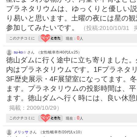
プラネタリウムは、ゆっくりと優しい説
り易いと思います。土曜の夜には星の観
参加してみたいです。
（投稿:2010/10/31 
0
このクチコミに
現在：
人
su-ko☆
さん （女性/岐阜市/40代/Lv.25）
徳山ダムに行く途中に立ち寄りました。
内はプラネタリウムです。1Fプラネタリ
3F歴史展示・4F展望室になってます。冬
ます。プラネタリウムの投影時間は、平
ます。徳山ダムへ行く時には、良い休
掲載：2009/10/29）
0
このクチコミに
現在：
人
メリッサ
さん （女性/岐阜市/20代/Lv.10）