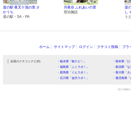
道の駅 夜叉ケ池の里 さ
月夜谷 ふれあいの里
道
かうち
宿泊施設
し 
道の駅・SA・PA
う
ホーム
サイトマップ
ログイン
クチコミ投稿
プラ
全国のクチコミナビ(R)
・栃木県「栃ナビ！」
・熊本県「ひ
・福島県「ふくラボ！」
・新潟県「な
・群馬県「ぐんラボ！」
・香川県「さ
・石川県「金沢ラボ！」
・鹿児島県「
(C) HitBit