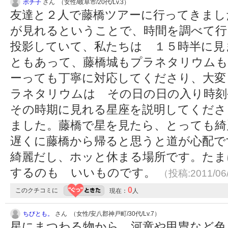
ポチ子
さん （女性/岐阜市/20代/Lv.3）
友達と２人で藤橋ツアーに行ってきまし
が見れるということで、時間を調べて
投影していて、私たちは １５時半に見
ともあって、藤橋城もプラネタリウムも
ーっても丁寧に対応してくださり、大変
ラネタリウムは その日の日の入り時刻
その時期に見れる星座を説明してくださ
ました。藤橋で星を見たら、とっても綺
遅くに藤橋から帰ると思うと道が心配で
綺麗だし、ホッと休まる場所です。たま
するのも いいものです。
（投稿:2011/06
0
このクチコミに
現在：
人
ちびとも。
さん （女性/安八郡神戸町/30代/Lv.7）
星にまつわる物から、河童や甲冑など色