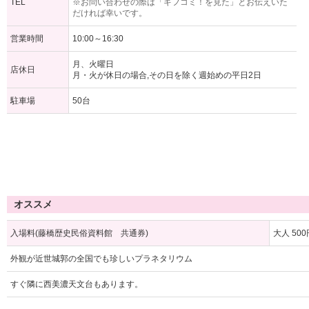
TEL
※お問い合わせの際は「ギフコミ！を見た」とお伝えいた
だければ幸いです。
営業時間
10:00～16:30
月、火曜日
店休日
月・火が休日の場合,その日を除く週始めの平日2日
駐車場
50台
オススメ
入場料(藤橋歴史民俗資料館 共通券)
大人 500
外観が近世城郭の全国でも珍しいプラネタリウム
すぐ隣に西美濃天文台もあります。