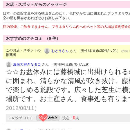
お店・スポットからのメッセージ
日本一の総貯水量を誇る徳山ダムの近く、色鮮やかな山に囲まれたプラネタリウ
空の星も機会があればぜひお楽しみ下さい。
館内禁煙、ご飲食できません。プラネタリウム内へのペット等の入場は原則禁止
おすすめのクチコミ （
6
件）
このお店・スポットの
おとうさん
さん （男性/本巣市/30代/Lv.21）
(投稿：
推薦者
温泉大好きなタコ
さん （男性/可児市/70代/Lv.9）
☆☆お盆休みには藤橋城に出掛けられる
に囲まれ、清らかな清風が吹き抜け、藤
で楽しめる施設です。広々した芝生に横
場所です。お土産さん、食事処も有りま
2012/08/11）
0
このクチコミに
現在：
人