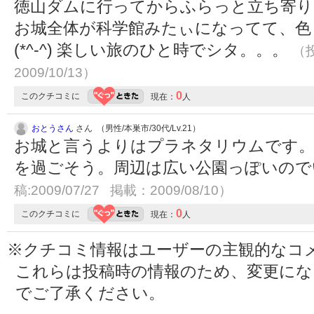
徳山ダムに行ってからふらっと立ち寄り
お城全体が科学館みたぃになってて、色
(*^-^) 楽しい旅のひと時でシタ。。。
（投
2009/10/13）
0
このクチコミに
現在：
人
おとうさん
さん （男性/本巣市/30代/Lv.21）
お城と言うよりはプラネタリウムです。
を過ごそう。周辺は広い公園っぽいの
稿:2009/07/27 掲載：2009/08/10）
0
このクチコミに
現在：
人
※クチコミ情報はユーザーの主観的なコ
これらは投稿時の情報のため、変更に
でご了承ください。