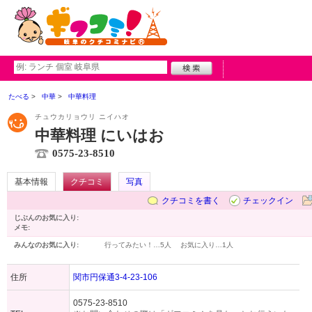
たべる
中華
中華料理
チュウカリョウリ ニイハオ
中華料理 にいはお
0575-23-8510
基本情報
クチコミ
写真
クチコミを書く
チェックイン
じぶんのお気に入り:
メモ:
みんなのお気に入り:
行ってみたい！…
5人
お気に入り…
1人
住所
関市円保通3-4-23-106
0575-23-8510