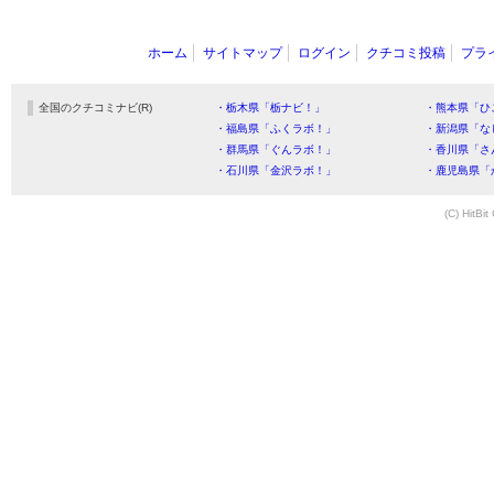
ホーム
サイトマップ
ログイン
クチコミ投稿
プラ
全国のクチコミナビ(R)
・栃木県「栃ナビ！」
・熊本県「ひ
・福島県「ふくラボ！」
・新潟県「な
・群馬県「ぐんラボ！」
・香川県「さ
・石川県「金沢ラボ！」
・鹿児島県「
(C) HitBit