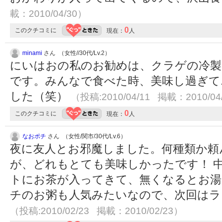
載：2010/04/30）
0
このクチコミに
現在：
人
minami
さん （女性//30代/Lv.2）
にいはおの私のお勧めは、クラゲの冷製
です。みんなで食べた時、美味し過ぎて
した（笑）
（投稿:2010/04/11 掲載：2010/04
0
このクチコミに
現在：
人
なおポチ
さん （女性/関市/30代/Lv.6）
夜に友人とお邪魔しました。何種類か頼
が、どれもとても美味しかったです！ 
トにお茶が入ってきて、無くなるとお湯
チのお粥も人気みたいなので、次回はラ
（投稿:2010/02/23 掲載：2010/02/23）