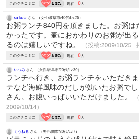
0
このクチコミに
現在：
人
su-ko☆
さん （女性/岐阜市/40代/Lv.25）
お粥ランチ840円を頂きました。お粥
かったです。壷におかわりのお粥が出る
るのは嬉しいですね。
（投稿:2009/10/25 
0
このクチコミに
現在：
人
いつみ
さん （女性/岐阜市/20代/Lv.30）
ランチへ行き、お粥ランチをいただきま
テなど海鮮風味のだしが効いたお粥でし
さん。お腹いっぱいいただけました。
（
2009/10/14）
0
このクチコミに
現在：
人
くうねる
さん （男性/関市/30代/Lv.7）