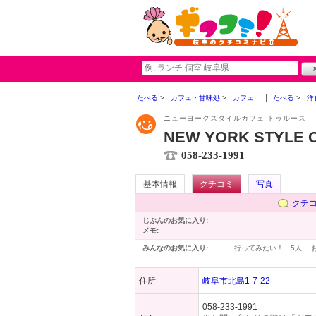
たべる
カフェ・甘味処
カフェ
たべる
洋
ニューヨークスタイルカフェ トゥルース
NEW YORK STYLE Ca
058-233-1991
基本情報
クチコミ
写真
クチ
じぶんのお気に入り:
メモ:
みんなのお気に入り:
行ってみたい！…
5人
住所
岐阜市北島1-7-22
058-233-1991