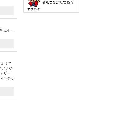
内はオー
たようで
ピアノや
デザー
い!ゆっ