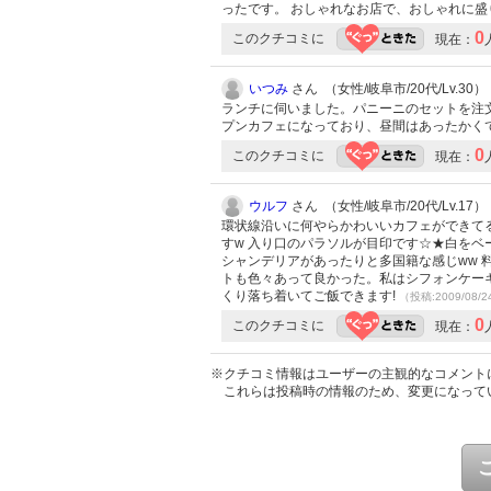
ったです。 おしゃれなお店で、おしゃれに
0
このクチコミに
現在：
いつみ
さん （女性/岐阜市/20代/Lv.30）
ランチに伺いました。パニーニのセットを注
プンカフェになっており、昼間はあったかく
0
このクチコミに
現在：
ウルフ
さん （女性/岐阜市/20代/Lv.17）
環状線沿いに何やらかわいいカフェができてる
すw 入り口のパラソルが目印です☆★白をベ
シャンデリアがあったりと多国籍な感じww
トも色々あって良かった。私はシフォンケーキ
くり落ち着いてご飯できます!
（投稿:2009/08/
0
このクチコミに
現在：
※クチコミ情報はユーザーの主観的なコメント
これらは投稿時の情報のため、変更になって