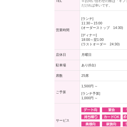
TEL
※お問い合わせの際は「ギフ
だければ幸いです。
[ランチ]
11:30～15:00
(オーダーストップ 14:30)
営業時間
[ディナー]
18:00～翌1:00
(ラストオーダー 24:30)
店休日
月曜日
駐車場
あり(6台)
席数
25席
1,500円 ～
ご予算
[ランチ予算]
1,000円 ～
サービス