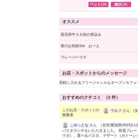
オススメ
黒毛和牛スネ肉の煮込み
夜のお気軽Set お一人
フレーバーラテ
お店・スポットからのメッセージ
気軽に入れるフリージャンルなオープンカフェ
おすすめのクチコミ （
3
件）
このお店・スポットの
ウルフ
さん （女性
推薦者
こゆっとな
さん （女性/愛知県/40代/Lv.
パスタランチをいただきました。 前菜プレ
ラダ）、選べるパスタ、デザート（ガトーシ