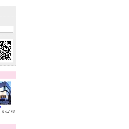
e
・まんが喫