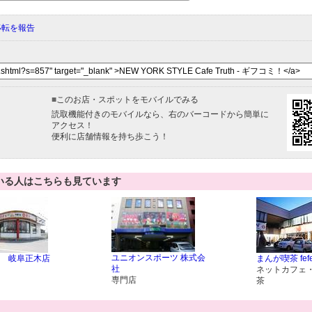
移転を報告
■
このお店・スポットをモバイルでみる
読取機能付きのモバイルなら、右のバーコードから簡単に
アクセス！
便利に店舗情報を持ち歩こう！
いる人はこちらも見ています
ユニオンスポーツ 株式会
 岐阜正木店
まんが喫茶 fef
社
ネットカフェ
専門店
茶