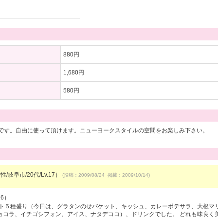
880円
1,680円
580円
です。自由に使って頂けます。ニューヨークスタイルの空間をお楽しみ下さい。
/岐阜市/20代/Lv.17）
(投稿：2009/08/24 掲載：2009/10/14)
26）
ート５種盛り（今日は、グラタンのせバケット、キッシュ、カレーポテサラ、大根マ
ョコラ、イチゴシフォン、アイス、ナタデココ）、ドリンクでした。 どれも味良く