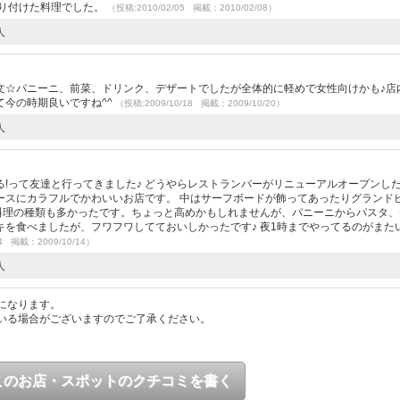
盛り付けた料理でした。
（投稿:2010/02/05 掲載：2010/02/08）
人
文☆パニーニ、前菜、ドリンク、デザートでしたが全体的に軽めで女性向けかも♪店
て今の時期良いですね^^
（投稿:2009/10/18 掲載：2009/10/20）
人
!って友達と行ってきました♪ どうやらレストランバーがリニューアルオープンし
ースにカラフルでかわいいお店です。 中はサーフボードが飾ってあったりグランド
 料理の種類も多かったです。ちょっと高めかもしれませんが、パニーニからパスタ、
を食べましたが、フワフワしてておいしかったです♪ 夜1時までやってるのがまたい
24 掲載：2009/10/14）
人
になります。
いる場合がございますのでご了承ください。
このお店・スポットのクチコミを書く