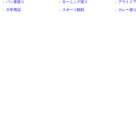
パン屋巡り
モーニング巡り
アウトド
大学周辺
スポーツ観戦
カレー巡