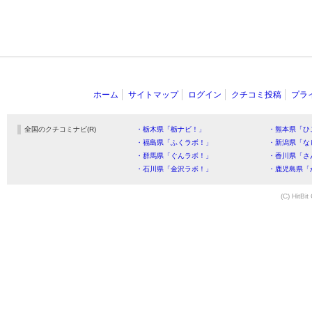
ホーム
サイトマップ
ログイン
クチコミ投稿
プラ
全国のクチコミナビ(R)
・栃木県「栃ナビ！」
・熊本県「ひ
・福島県「ふくラボ！」
・新潟県「な
・群馬県「ぐんラボ！」
・香川県「さ
・石川県「金沢ラボ！」
・鹿児島県「
(C) HitBit