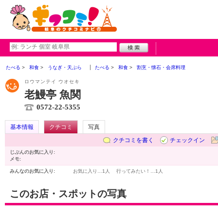
たべる
和食
うなぎ・天ぷら
たべる
和食
割烹・懐石・会席料理
ロウマンテイ ウオセキ
老鰻亭 魚関
0572-22-5355
基本情報
クチコミ
写真
クチコミを書く
チェックイン
じぶんのお気に入り:
メモ:
みんなのお気に入り:
お気に入り…
1人
行ってみたい！…
1人
このお店・スポットの写真