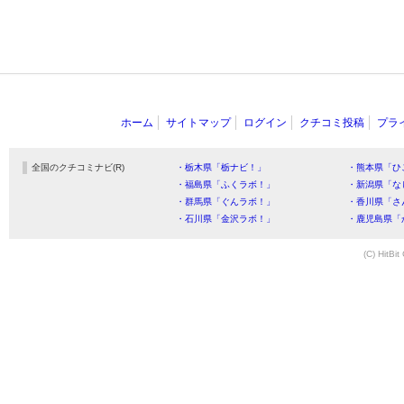
ホーム
サイトマップ
ログイン
クチコミ投稿
プラ
全国のクチコミナビ(R)
・栃木県「栃ナビ！」
・熊本県「ひ
・福島県「ふくラボ！」
・新潟県「な
・群馬県「ぐんラボ！」
・香川県「さ
・石川県「金沢ラボ！」
・鹿児島県「
(C) HitBit