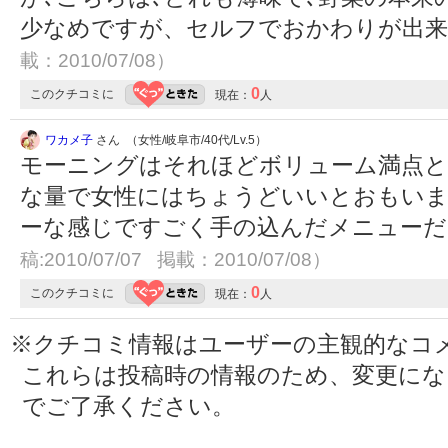
少なめですが、セルフでおかわりが出
載：2010/07/08）
0
このクチコミに
現在：
人
ワカメ子
さん （女性/岐阜市/40代/Lv.5）
モーニングはそれほどボリューム満点
な量で女性にはちょうどいいとおもい
ーな感じですごく手の込んだメニュー
稿:2010/07/07 掲載：2010/07/08）
0
このクチコミに
現在：
人
※クチコミ情報はユーザーの主観的なコ
これらは投稿時の情報のため、変更に
でご了承ください。