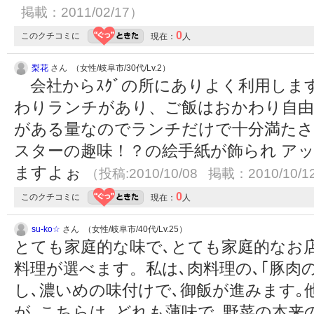
掲載：2011/02/17）
0
このクチコミに
現在：
人
梨花
さん （女性/岐阜市/30代/Lv.2）
会社からｽｸﾞの所にありよく利用しま
わりランチがあり、ご飯はおかわり自由
がある量なのでランチだけで十分満たさ
スターの趣味！？の絵手紙が飾られ ア
ますよぉ
（投稿:2010/10/08 掲載：2010/10/1
0
このクチコミに
現在：
人
su-ko☆
さん （女性/岐阜市/40代/Lv.25）
とても家庭的な味で､とても家庭的なお店
料理が選べます。私は､肉料理の､｢豚肉の
し､濃いめの味付けで､御飯が進みます｡
が､こちらは､どれも薄味で､野菜の本来