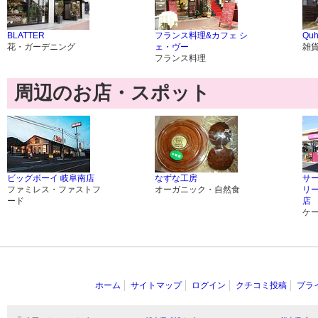
BLATTER
フランス料理&カフェ シ
Quh
花・ガーデニング
ェ・ヴー
雑
フランス料理
周辺のお店・スポット
ビッグボーイ 岐阜南店
なずな工房
サ
ファミレス・ファストフ
オーガニック・自然食
リ
ード
店
ケ
ホーム
サイトマップ
ログイン
クチコミ投稿
プラ