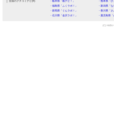
全国のクチコミナビ(R)
・栃木県「栃ナビ！」
・熊本県「ひ
・福島県「ふくラボ！」
・新潟県「な
・群馬県「ぐんラボ！」
・香川県「さ
・石川県「金沢ラボ！」
・鹿児島県「
(C) HitBit