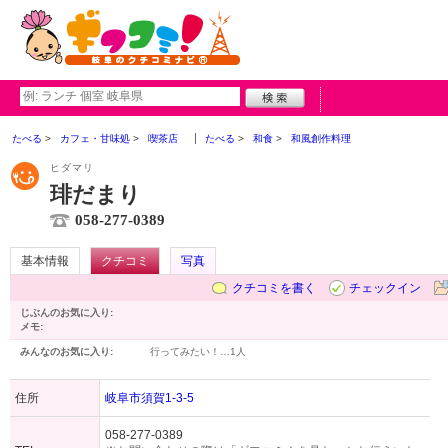
たべる
カフェ・甘味処
喫茶店
たべる
和食
和風創作料理
ヒダマリ
琲だまり
058-277-0389
基本情報
クチコミ
写真
クチコミを書く
チェックイン
じぶんのお気に入り:
メモ:
みんなのお気に入り:
行ってみたい！…
1人
住所
岐阜市須賀1-3-5
058-277-0389