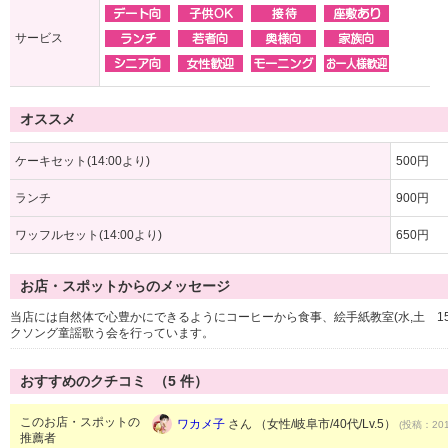
サービス
オススメ
ケーキセット(14:00より)
500円
ランチ
900円
ワッフルセット(14:00より)
650円
お店・スポットからのメッセージ
当店には自然体で心豊かにできるようにコーヒーから食事、絵手紙教室(水,土 15:00
クソング童謡歌う会を行っています。
おすすめのクチコミ （
5
件）
このお店・スポットの
ワカメ子
さん （女性/岐阜市/40代/Lv.5）
(投稿：201
推薦者