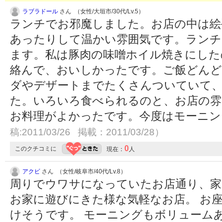
ラブラドール
さん （女性/大垣市/30代/Lv.5）
ランチでお邪魔しました。お店の中は絵
あったりして温かい雰囲気です。ランチ
ます。私は豚肉の味噌ホイル焼きにした
絡んで、おいしかったです。ご飯どんど
ダやデザートまでたくさんついていて
た。いろいろ食べられるのと、お店の雰
お料理がよかったです。今度はモーニ
稿:2011/03/26 掲載：2011/03/28）
0
このクチコミに
現在：
人
アクビ
さん （女性/岐阜市/40代/Lv.8）
周りでウワサになっていたお店通り、家
お家に遊びにきた様な気軽なお店。 お
けそうです。 モーニングもボリューム