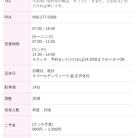
TEL
※お問い合わせの際は「ギフコミ！を見た」とお伝えいた
だければ幸いです。
FAX
058-277-0389
07:00～18:00
[モーニング]
07:00～11:00
営業時間
[ランチ]
11:30～14:00
※ランチ 予約をいただければ14:20頃までオーダーOK
日曜日、祝日
店休日
※ゴールデンウィーク,盆,正月休日
駐車場
14台
席数
35席
収容人数
和室 10名
[ランチ予算]
ご予算
900円 ～ 1,500円