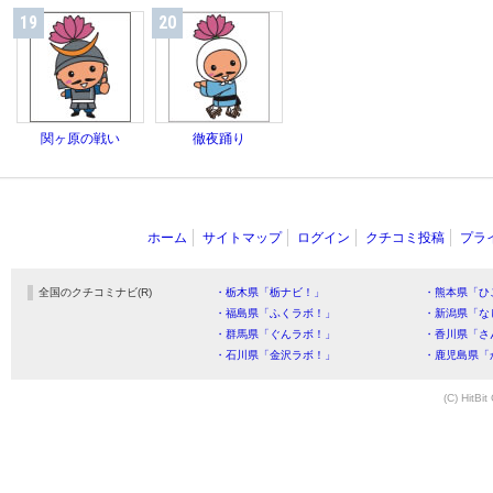
19
20
関ヶ原の戦い
徹夜踊り
ホーム
サイトマップ
ログイン
クチコミ投稿
プラ
全国のクチコミナビ(R)
・栃木県「栃ナビ！」
・熊本県「ひ
・福島県「ふくラボ！」
・新潟県「な
・群馬県「ぐんラボ！」
・香川県「さ
・石川県「金沢ラボ！」
・鹿児島県「
(C) HitBit