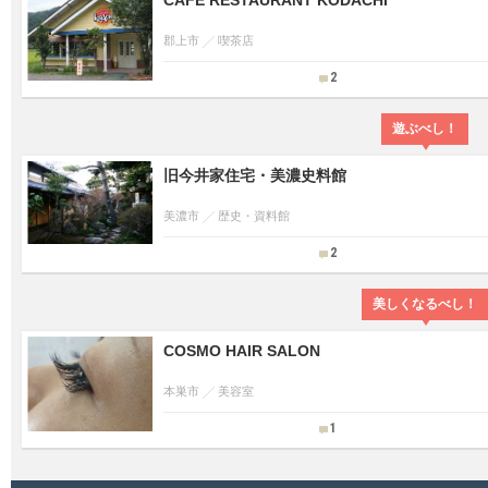
CAFE RESTAURANT KODACHI
郡上市
喫茶店
2
遊ぶべし！
旧今井家住宅・美濃史料館
美濃市
歴史・資料館
2
美しくなるべし！
COSMO HAIR SALON
本巣市
美容室
1