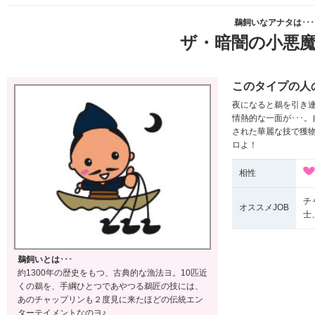
鵜飼いなアナタは･･･
ザ・暗闇の小悪
このタイプの人
夜になると鵜を引き連
情熱的な一面が･･･
された華麗な技で獲物
ロよ！
相性
チ
オススメJOB
士
鵜飼いとは･･･
約1300年の歴史をもつ、古典的な漁法ヨ。10匹近
くの鵜を、手綱ひとつであやつる鵜匠の技には、
あのチャップリンも２度見に来たほどの伝統エン
ターテイメントなのヨ♪