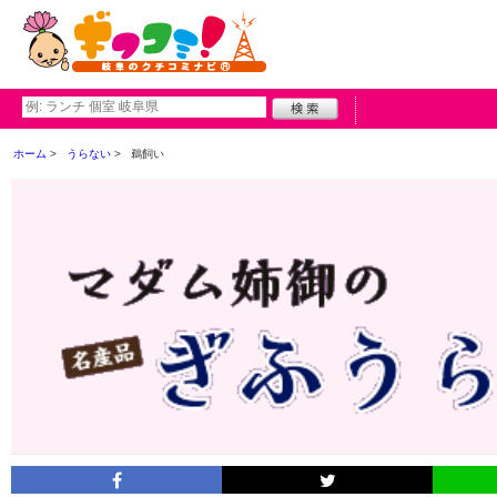
ホーム
うらない
鵜飼い