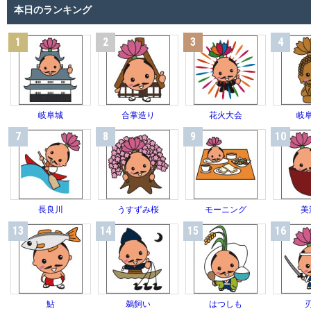
本日のランキング
1
2
3
4
岐阜城
合掌造り
花火大会
岐
7
8
9
10
長良川
うすずみ桜
モーニング
美
13
14
15
16
鮎
鵜飼い
はつしも