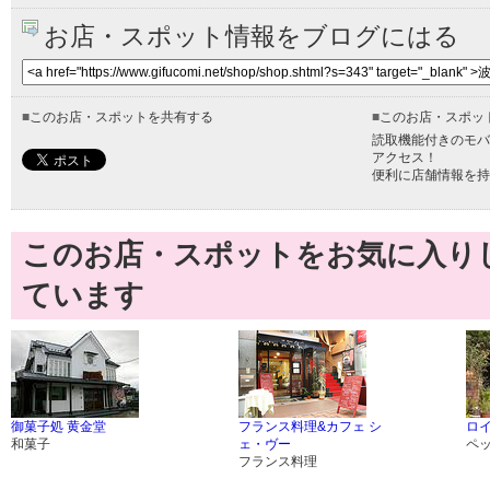
お店・スポット情報をブログにはる
■
このお店・スポットを共有する
■
このお店・スポッ
読取機能付きのモバ
アクセス！
便利に店舗情報を持
このお店・スポットをお気に入り
ています
御菓子処 黄金堂
フランス料理&カフェ シ
ロ
和菓子
ェ・ヴー
ペ
フランス料理