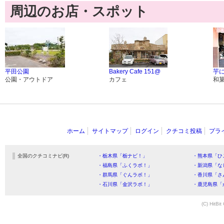
周辺のお店・スポット
平田公園
Bakery Cafe 151@
芋
公園・アウトドア
カフェ
和
ホーム
サイトマップ
ログイン
クチコミ投稿
プラ
全国のクチコミナビ(R)
・栃木県「栃ナビ！」
・熊本県「ひ
・福島県「ふくラボ！」
・新潟県「な
・群馬県「ぐんラボ！」
・香川県「さ
・石川県「金沢ラボ！」
・鹿児島県「
(C) HitBit