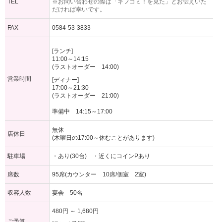
TEL
※お問い合わせの際は「ギフコミ！を見た」とお伝えいた
だければ幸いです。
FAX
0584-53-3833
[ランチ]
11:00～14:15
(ラストオーダー 14:00)
営業時間
[ディナー]
17:00～21:30
(ラストオーダー 21:00)
準備中 14:15～17:00
無休
店休日
(木曜日の17:00～休むことがあります)
駐車場
・あり(30台) ・近くにコインPあり
席数
95席(カウンター 10席/個室 2室)
収容人数
宴会 50名
480円 ～ 1,680円
ご予算