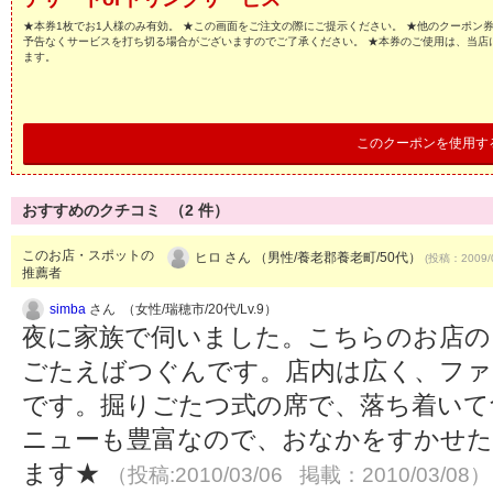
★本券1枚でお1人様のみ有効。 ★この画面をご注文の際にご提示ください。 ★他のクーポン
予告なくサービスを打ち切る場合がございますのでご了承ください。 ★本券のご使用は、当店
ます。
このクーポンを使用す
おすすめのクチコミ （
2
件）
このお店・スポットの
ヒロ さん （男性/養老郡養老町/50代）
(投稿：2009/
推薦者
simba
さん （女性/瑞穂市/20代/Lv.9）
夜に家族で伺いました。こちらのお店の
ごたえばつぐんです。店内は広く、ファ
です。掘りごたつ式の席で、落ち着いて
ニューも豊富なので、おなかをすかせた
ます★
（投稿:2010/03/06 掲載：2010/03/08）