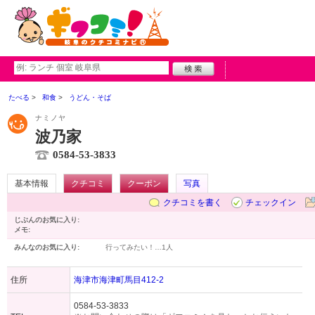
たべる
和食
うどん・そば
ナミノヤ
波乃家
0584-53-3833
基本情報
クチコミ
クーポン
写真
クチコミを書く
チェックイン
じぶんのお気に入り:
メモ:
みんなのお気に入り:
行ってみたい！…
1人
住所
海津市海津町馬目412-2
0584-53-3833